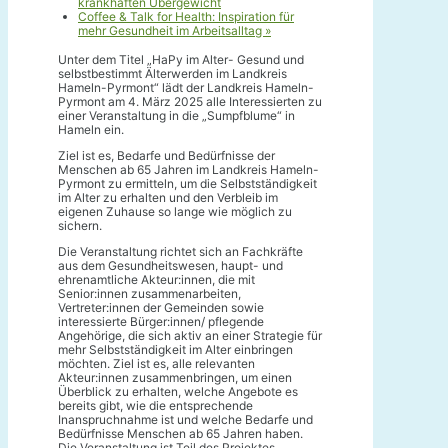
krankhaften Übergewicht
Coffee & Talk for Health: Inspiration für
mehr Gesundheit im Arbeitsalltag
»
Unter dem Titel „HaPy im Alter- Gesund und
selbstbestimmt Älterwerden im Landkreis
Hameln-Pyrmont“ lädt der Landkreis Hameln-
Pyrmont am 4. März 2025 alle Interessierten zu
einer Veranstaltung in die „Sumpfblume“ in
Hameln ein.
Ziel ist es, Bedarfe und Bedürfnisse der
Menschen ab 65 Jahren im Landkreis Hameln-
Pyrmont zu ermitteln, um die Selbstständigkeit
im Alter zu erhalten und den Verbleib im
eigenen Zuhause so lange wie möglich zu
sichern.
Die Veranstaltung richtet sich an Fachkräfte
aus dem Gesundheitswesen, haupt- und
ehrenamtliche Akteur:innen, die mit
Senior:innen zusammenarbeiten,
Vertreter:innen der Gemeinden sowie
interessierte Bürger:innen/ pflegende
Angehörige, die sich aktiv an einer Strategie für
mehr Selbstständigkeit im Alter einbringen
möchten. Ziel ist es, alle relevanten
Akteur:innen zusammenbringen, um einen
Überblick zu erhalten, welche Angebote es
bereits gibt, wie die entsprechende
Inanspruchnahme ist und welche Bedarfe und
Bedürfnisse Menschen ab 65 Jahren haben.
Die Veranstaltung ist Teil des Projektes