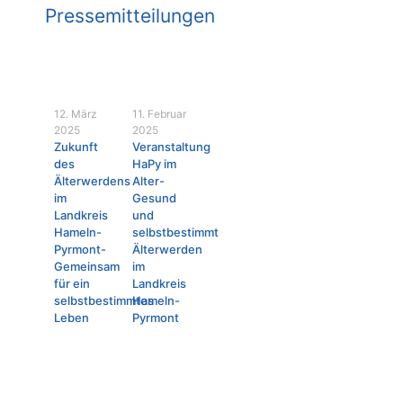
Pressemitteilungen
12. März
11. Februar
2025
2025
Zukunft
Veranstaltung
des
HaPy im
Älterwerdens
Alter-
im
Gesund
Landkreis
und
Hameln-
selbstbestimmt
Pyrmont-
Älterwerden
Gemeinsam
im
für ein
Landkreis
selbstbestimmtes
Hameln-
Leben
Pyrmont