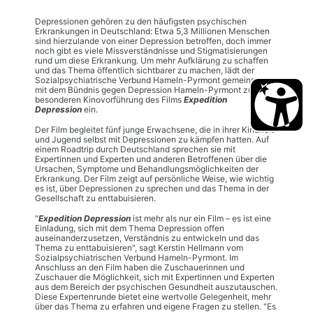
Depressionen gehören zu den häufigsten psychischen
Erkrankungen in Deutschland: Etwa 5,3 Millionen Menschen
sind hierzulande von einer Depression betroffen, doch immer
noch gibt es viele Missverständnisse und Stigmatisierungen
rund um diese Erkrankung. Um mehr Aufklärung zu schaffen
und das Thema öffentlich sichtbarer zu machen, lädt der
Sozialpsychiatrische Verbund Hameln-Pyrmont gemeinsam
mit dem Bündnis gegen Depression Hameln-Pyrmont zu einer
besonderen Kinovorführung des Films
Expedition
Depression
ein.
Der Film begleitet fünf junge Erwachsene, die in ihrer Kindheit
und Jugend selbst mit Depressionen zu kämpfen hatten. Auf
einem Roadtrip durch Deutschland sprechen sie mit
Expertinnen und Experten und anderen Betroffenen über die
Ursachen, Symptome und Behandlungsmöglichkeiten der
Erkrankung. Der Film zeigt auf persönliche Weise, wie wichtig
es ist, über Depressionen zu sprechen und das Thema in der
Gesellschaft zu enttabuisieren.
"
Expedition Depression
ist mehr als nur ein Film – es ist eine
Einladung, sich mit dem Thema Depression offen
auseinanderzusetzen, Verständnis zu entwickeln und das
Thema zu enttabuisieren", sagt Kerstin Hellmann vom
Sozialpsychiatrischen Verbund Hameln-Pyrmont. Im
Anschluss an den Film haben die Zuschauerinnen und
Zuschauer die Möglichkeit, sich mit Expertinnen und Experten
aus dem Bereich der psychischen Gesundheit auszutauschen.
Diese Expertenrunde bietet eine wertvolle Gelegenheit, mehr
über das Thema zu erfahren und eigene Fragen zu stellen. "Es