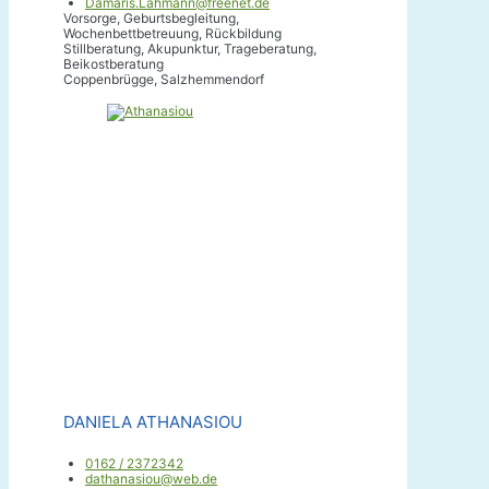
Damaris.Lahmann@freenet.de
Vorsorge, Geburtsbegleitung,
Wochenbettbetreuung, Rückbildung
Stillberatung, Akupunktur, Trageberatung,
Beikostberatung
Coppenbrügge, Salzhemmendorf
DANIELA ATHANASIOU
0162 / 2372342
dathanasiou@web.de