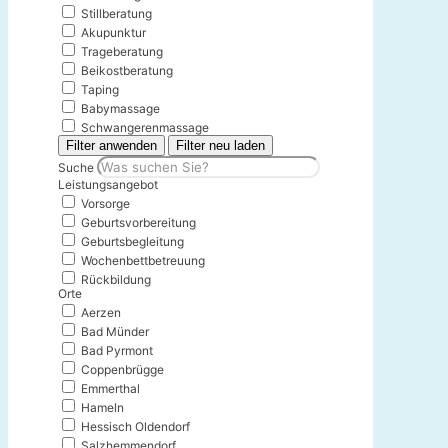
Stillberatung
Akupunktur
Trageberatung
Beikostberatung
Taping
Babymassage
Schwangerenmassage
Filter anwenden
Filter neu laden
Suche
Leistungsangebot
Vorsorge
Geburtsvorbereitung
Geburtsbegleitung
Wochenbettbetreuung
Rückbildung
Orte
Aerzen
Bad Münder
Bad Pyrmont
Coppenbrügge
Emmerthal
Hameln
Hessisch Oldendorf
Salzhemmendorf