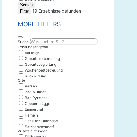
Search
19
Ergebnisse gefunden
Filter
MORE FILTERS
Suche
Leistungsangebot
Vorsorge
Geburtsvorbereitung
Geburtsbegleitung
Wochenbettbetreuung
Rückbildung
Orte
Aerzen
Bad Münder
Bad Pyrmont
Coppenbrügge
Emmerthal
Hameln
Hessisch Oldendorf
Salzhemmendorf
Zusatzleistungen
Stillberatung