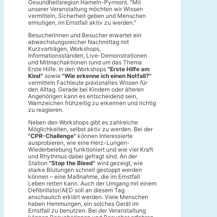
Gesundheitsregion Hameln-Pyrmont. "Mit
unserer Veranstaltung möchten wir Wissen
vermitteln, Sicherheit geben und Menschen
ermutigen, im Ernstfall aktiv zu werden."
Besucherinnen und Besucher erwartet ein
abwechslungsreicher Nachmittag mit
Kurzvorträgen, Workshops,
Informationsständen, Live-Demonstrationen
und Mitmachaktionen rund um das Thema
Erste Hilfe. In den Workshops
"Erste Hilfe am
Kind"
sowie
"Wie erkenne ich einen Notfall?"
vermitteln Fachleute praxisnahes Wissen für
den Alltag. Gerade bei Kindern oder älteren
Angehörigen kann es entscheidend sein,
Warnzeichen frühzeitig zu erkennen und richtig
zu reagieren.
Neben den Workshops gibt es zahlreiche
Möglichkeiten, selbst aktiv zu werden. Bei der
"CPR-Challenge"
können Interessierte
ausprobieren, wie eine Herz-Lungen-
Wiederbelebung funktioniert und wie viel Kraft
und Rhythmus dabei gefragt sind. An der
Station
"Stop the Bleed"
wird gezeigt, wie
starke Blutungen schnell gestoppt werden
können – eine Maßnahme, die im Ernstfall
Leben retten kann. Auch der Umgang mit einem
Defibrillator/AED soll an diesem Tag
anschaulich erklärt werden. Viele Menschen
haben Hemmungen, ein solches Gerät im
Ernstfall zu benutzen. Bei der Veranstaltung