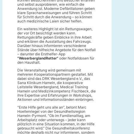
können Besucherinnen und Besucher erfahren
und selbst ausprobieren, wie einfach die
Anwendung ist. Moderne Defibrillatoren geben
klare Sprachanweisungen und führen Schritt
für Schritt durch die Anwendung – so können
auch medizinische Laien sicher helfen.
Ein weiteres Highlight ist ein Rettungswagen,
der vor Ort besichtigt werden kann.
Rettungskräfte geben Einblicke in ihre Arbeit
und erklären die Ausstattung des Fahrzeugs.
Darüber hinaus informieren verschiedene
Stände über hilfreiche Angebote für den Notfall
– darunter die Ersthelfer-App
"WeserberglandRetter"
oder Notfalldosen für
den Haushalt.
Die Veranstaltung wird gemeinsam mit
mehreren Kooperationspartnern gestaltet. Mit
dabei sind das DRK Weserbergland e.V., das
Sana Klinikum Hameln, die kooperative
Leitstelle Weserbergland, Medical Training
Hameln und Medizinkompetenz Fischbeck, die
ihre Expertise und Erfahrungen in Workshops,
Aktionen und Informationsständen einbringen.
"Erste Hilfe geht uns alle an", betont Marc
Hoellenriegel von der Gesundheitsregion
Hameln-Pyrmont. "Ob im Familienalltag, am
Arbeitsplatz oder unterwegs – jeder kann
plötzlich in eine Situation kommen, in der Hilfe
gebraucht wird." Die Gesundheitskonferenz
möchte deshalb nicht nur informieren, sondern