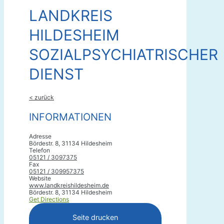
LANDKREIS
HILDESHEIM
SOZIALPSYCHIATRISCHER
DIENST
< zurück
INFORMATIONEN
Adresse
Bördestr. 8, 31134 Hildesheim
Telefon
05121 / 3097375
Fax
05121 / 309957375
Website
www.landkreishildesheim.de
Bördestr. 8, 31134 Hildesheim
Get Directions
Seite drucken