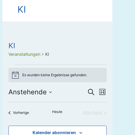
KI
KI
Veranstaltungen
KI
Veranstaltungen
Es wurden keine Ergebnisse gefunden.
Hinweis
Veranstaltunge
VERANSTA
Anstehende
Suche
Liste
ANSICHTE
Suche
Datum
wählen.
NAVIGATIO
und
Heute
Nächste
Veranstaltungen
Vorherige
Ansichten,
Veranstaltungen
Navigation
Kalender abonnieren