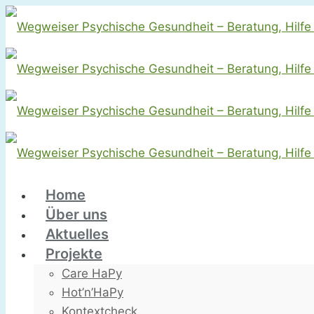
Home
Über uns
Aktuelles
Projekte
Care HaPy
Hot’n’HaPy
Kontextcheck