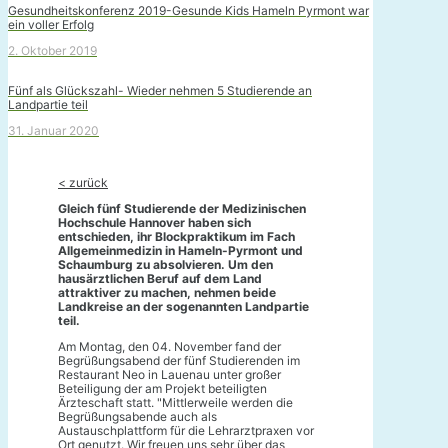
Gesundheitskonferenz 2019-Gesunde Kids Hameln Pyrmont war
ein voller Erfolg
2. Oktober 2019
Fünf als Glückszahl- Wieder nehmen 5 Studierende an
Landpartie teil
31. Januar 2020
< zurück
Gleich fünf Studierende der Medizinischen
Hochschule Hannover haben sich
entschieden, ihr Blockpraktikum im Fach
Allgemeinmedizin in Hameln-Pyrmont und
Schaumburg zu absolvieren. Um den
hausärztlichen Beruf auf dem Land
attraktiver zu machen, nehmen beide
Landkreise an der sogenannten Landpartie
teil.
Am Montag, den 04. November fand der
Begrüßungsabend der fünf Studierenden im
Restaurant Neo in Lauenau unter großer
Beteiligung der am Projekt beteiligten
Ärzteschaft statt. "Mittlerweile werden die
Begrüßungsabende auch als
Austauschplattform für die Lehrarztpraxen vor
Ort genutzt. Wir freuen uns sehr über das