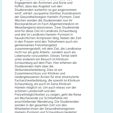
Engagement der Ärztinnen und Ärzte und
hoffen, dass das Angebot von den
Studierenden weiterhin so gut angenommen
wird", erklärt Jacqueline Günther, Koordinatorin
der Gesundheitsregion Hameln-Pyrmont. Zwei
Wochen werden die Studierenden nun ihr
Blockpraktikum im Fach Allgemeinmedizin im
Weserbergland absolvieren. Zwei Studierende
sind für diese Zeit im Landkreis Schaumburg
und drei im Landkreis Hameln-Pyrmont in
hausärztlichen Arztpraxen tätig. Neben der Zeit
in den Praxen wird den Teilnehmern auch ein
gemeinsames Freizeitangebot
zusammengestellt, mit dem Ziel, die Landkreise
nicht nur als gute Arbeits- sondern auch als
Lebensorte vorzustellen. Dieses Tertial steht
unter anderem ein Besuch im Klinikum
Schaumburg auf dem Plan. Hier erfahren die
Studierenden mehr über die
Verbundweiterbildung. Dies ist ein
Zusammenschluss von Kliniken und
niedergelassenen Ärzten für eine strukturierte
Facharztweiterbildung, die sowohl im Klinikum
Schaumburg, als auch im Sana Klinikum
Hameln möglich ist. Um auch etwas von der
schönen Landschaft und den
Freizeitmöglichkeiten zu zeigen, geht die Reise
am Wochenende zur Schillathöhle mit
anschließender Wanderung. Die Studierenden
werden in der gesamten Zeit von den
Mitarbeiter:innen der Gesundheitsregionen
Hameln-Pyrmont und Schaumburg begleitet