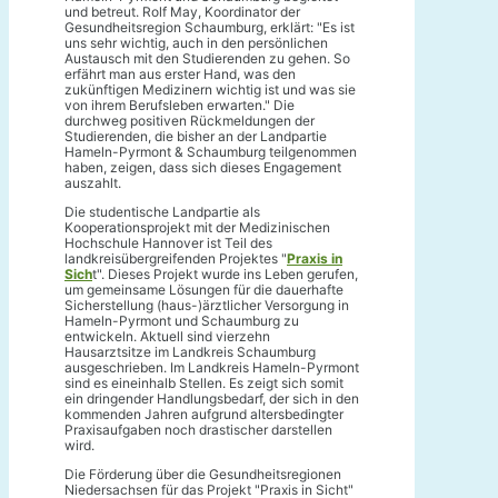
und betreut. Rolf May, Koordinator der
Gesundheitsregion Schaumburg, erklärt: "Es ist
uns sehr wichtig, auch in den persönlichen
Austausch mit den Studierenden zu gehen. So
erfährt man aus erster Hand, was den
zukünftigen Medizinern wichtig ist und was sie
von ihrem Berufsleben erwarten." Die
durchweg positiven Rückmeldungen der
Studierenden, die bisher an der Landpartie
Hameln-Pyrmont & Schaumburg teilgenommen
haben, zeigen, dass sich dieses Engagement
auszahlt.
Die studentische Landpartie als
Kooperationsprojekt mit der Medizinischen
Hochschule Hannover ist Teil des
landkreisübergreifenden Projektes "
Praxis in
Sich
t". Dieses Projekt wurde ins Leben gerufen,
um gemeinsame Lösungen für die dauerhafte
Sicherstellung (haus-)ärztlicher Versorgung in
Hameln-Pyrmont und Schaumburg zu
entwickeln. Aktuell sind vierzehn
Hausarztsitze im Landkreis Schaumburg
ausgeschrieben. Im Landkreis Hameln-Pyrmont
sind es eineinhalb Stellen. Es zeigt sich somit
ein dringender Handlungsbedarf, der sich in den
kommenden Jahren aufgrund altersbedingter
Praxisaufgaben noch drastischer darstellen
wird.
Die Förderung über die Gesundheitsregionen
Niedersachsen für das Projekt "Praxis in Sicht"