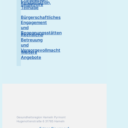
Rehabilitation,
Selbsthilfe
Teilhabe
Bürgerschaftliches
Engagement
und
Begegnungsstätten
Rechtliche
Betreuung
und
Vorsorgevollmacht
Weitere
Angebote
Gesundheitsregion Hameln Pyrmont
Hugenottenstraße 6 31785 Hameln