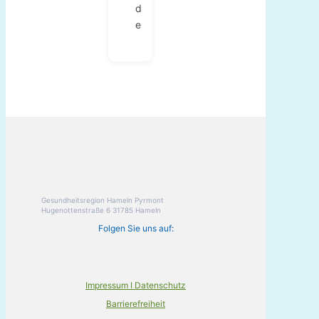
d
e
Gesundheitsregion Hameln Pyrmont
Hugenottenstraße 6 31785 Hameln
Folgen Sie uns auf:
Impressum I Datenschutz
Barrierefreiheit