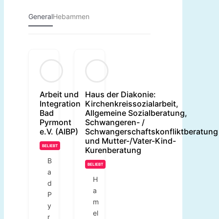
General
Hebammen
Arbeit und
Haus der Diakonie:
Integration
Kirchenkreissozialarbeit,
Bad
Allgemeine Sozialberatung,
Pyrmont
Schwangeren- /
e.V. (AIBP)
Schwangerschaftskonfliktberatung
und Mutter-/Vater-Kind-
BELIEBT
Kurenberatung
B
BELIEBT
a
H
d
a
P
m
y
el
r