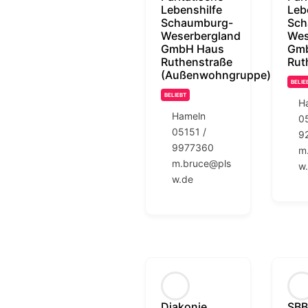
Lebenshilfe
Leb
Schaumburg-
Sch
Weserbergland
Wes
GmbH Haus
Gm
Ruthenstraße
Rut
(Außenwohngruppe)
BELIE
BELIEBT
H
Hameln
0
05151 /
9
9977360
m
m.bruce@pls
w
w.de
Diakonie
SBB