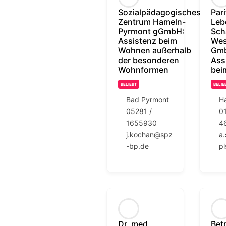
Sozialpädagogisches
Par
Zentrum Hameln-
Leb
Pyrmont gGmbH:
Sch
Assistenz beim
Wes
Wohnen außerhalb
Gm
der besonderen
Ass
Wohnformen
bei
BELIEBT
BELIE
Bad Pyrmont
H
05281 /
01
1655930
4
j.kochan@spz
a
-bp.de
p
Dr. med.
Bet