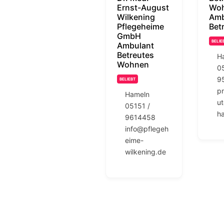
Ernst-August
Woh
Wilkening
Amb
Pflegeheime
Bet
GmbH
BELIE
Ambulant
Betreutes
H
Wohnen
0
9
BELIEBT
p
Hameln
u
05151 /
h
9614458
info@pflegeh
eime-
wilkening.de