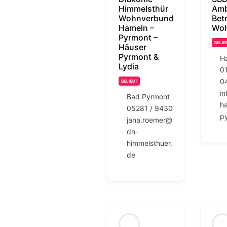
Himmelsthür
Amb
Wohnverbund
Bet
Hameln –
Wo
Pyrmont –
BELIE
Häuser
Pyrmont &
H
Lydia
0
0
BELIEBT
i
Bad Pyrmont
h
05281 / 9430
p
jana.roemer@
dh-
himmelsthuer.
de