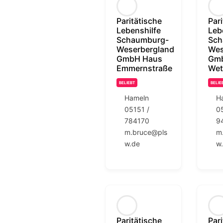
Paritätische
Par
Lebenshilfe
Leb
Schaumburg-
Sch
Weserbergland
Wes
GmbH Haus
Gm
Emmernstraße
Wet
BELIEBT
BELIE
Hameln
H
05151 /
0
784170
9
m.bruce@pls
m
w.de
w
Paritätische
Par