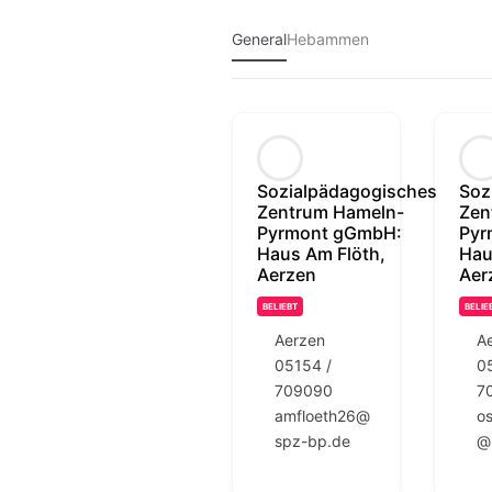
General
Hebammen
Sozialpädagogisches
Soz
Zentrum Hameln-
Zen
Pyrmont gGmbH:
Pyr
Haus Am Flöth,
Hau
Aerzen
Aer
BELIEBT
BELIE
Aerzen
A
05154 /
0
709090
7
amfloeth26@
os
spz-bp.de
@