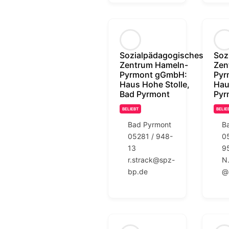
Sozialpädagogisches
Soz
Zentrum Hameln-
Zen
Pyrmont gGmbH:
Pyr
Haus Hohe Stolle,
Hau
Bad Pyrmont
Pyr
BELIEBT
BELIE
Bad Pyrmont
B
05281 / 948-
0
13
9
r.strack@spz-
N
bp.de
@