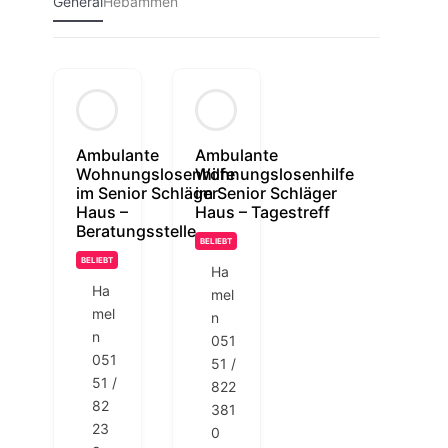
General
Hebammen
Ambulante
Ambulante
Wohnungslosenhilfe
Wohnungslosenhilfe
im Senior Schläger
im Senior Schläger
Haus –
Haus – Tagestreff
Beratungsstelle
BELIEBT
BELIEBT
Ha
Ha
mel
mel
n
n
051
051
51 /
51 /
822
82
381
23
0