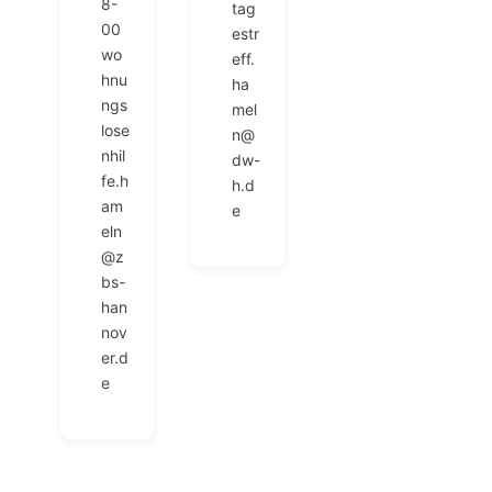
8-
tag
00
estr
wo
eff.
hnu
ha
ngs
mel
lose
n@
nhil
dw-
fe.h
h.d
am
e
eln
@z
bs-
han
nov
er.d
e