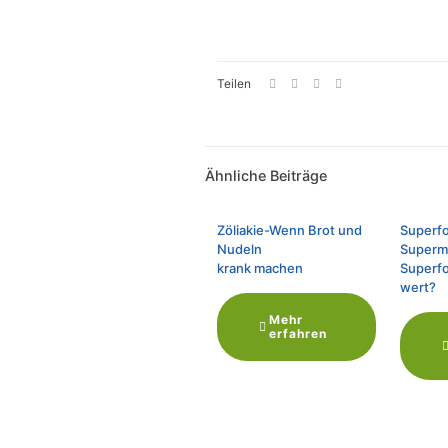
Teilen
Ähnliche Beiträge
Zöliakie-Wenn Brot und
Superf
Nudeln
Superm
krank machen
Superf
wert?
Mehr
erfahren