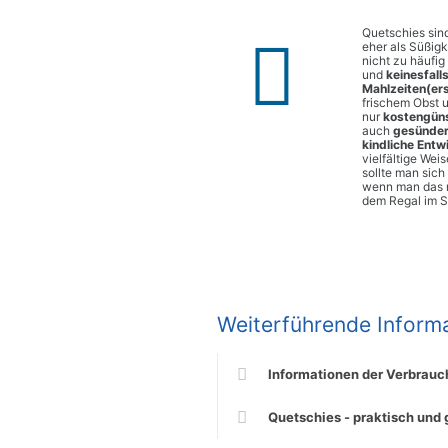
Quetschies sin
eher als Süßigk
nicht zu häufig
und
keinesfalls
Mahlzeiten(er
frischem Obst 
nur
kostengüns
auch
gesünde
kindliche Entw
vielfältige Wei
sollte man sic
wenn man das 
dem Regal im S
Weiterführende Informa
Informationen der Verbrauc
Quetschies - praktisch und