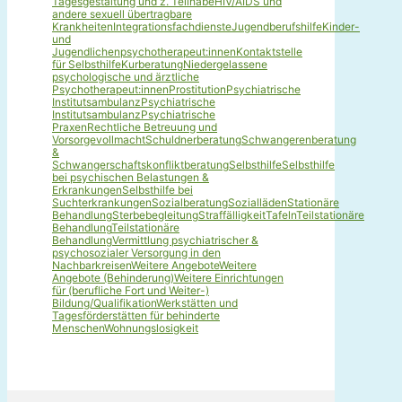
Tagesgestaltung und z. Teilhabe
HIV/AIDS und
andere sexuell übertragbare
Krankheiten
Integrationsfachdienste
Jugendberufshilfe
Kinder-
und
Jugendlichenpsychotherapeut:innen
Kontaktstelle
für Selbsthilfe
Kurberatung
Niedergelassene
psychologische und ärztliche
Psychotherapeut:innen
Prostitution
Psychiatrische
Institutsambulanz
Psychiatrische
Institutsambulanz
Psychiatrische
Praxen
Rechtliche Betreuung und
Vorsorgevollmacht
Schuldnerberatung
Schwangerenberatung
&
Schwangerschaftskonfliktberatung
Selbsthilfe
Selbsthilfe
bei psychischen Belastungen &
Erkrankungen
Selbsthilfe bei
Suchterkrankungen
Sozialberatung
Sozialläden
Stationäre
Behandlung
Sterbebegleitung
Straffälligkeit
Tafeln
Teilstationäre
Behandlung
Teilstationäre
Behandlung
Vermittlung psychiatrischer &
psychosozialer Versorgung in den
Nachbarkreisen
Weitere Angebote
Weitere
Angebote (Behinderung)
Weitere Einrichtungen
für (berufliche Fort und Weiter-)
Bildung/Qualifikation
Werkstätten und
Tagesförderstätten für behinderte
Menschen
Wohnungslosigkeit