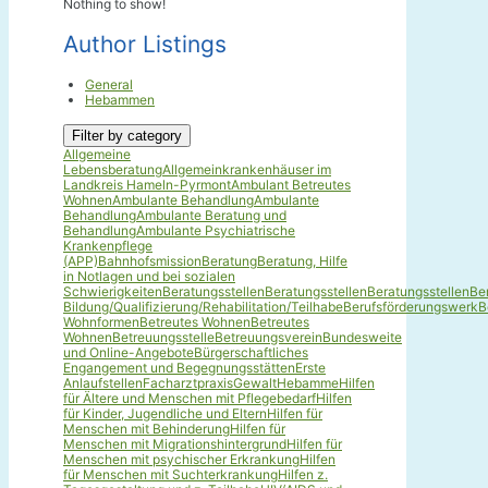
Nothing to show!
Author Listings
General
Hebammen
Filter by category
Allgemeine
Lebensberatung
Allgemeinkrankenhäuser im
Landkreis Hameln-Pyrmont
Ambulant Betreutes
Wohnen
Ambulante Behandlung
Ambulante
Behandlung
Ambulante Beratung und
Behandlung
Ambulante Psychiatrische
Krankenpflege
(APP)
Bahnhofsmission
Beratung
Beratung, Hilfe
in Notlagen und bei sozialen
Schwierigkeiten
Beratungsstellen
Beratungsstellen
Beratungsstellen
Be
Bildung/Qualifizierung/Rehabilitation/Teilhabe
Berufsförderungswerk
B
Wohnformen
Betreutes Wohnen
Betreutes
Wohnen
Betreuungsstelle
Betreuungsverein
Bundesweite
und Online-Angebote
Bürgerschaftliches
Engangement und Begegnungsstätten
Erste
Anlaufstellen
Facharztpraxis
Gewalt
Hebamme
Hilfen
für Ältere und Menschen mit Pflegebedarf
Hilfen
für Kinder, Jugendliche und Eltern
Hilfen für
Menschen mit Behinderung
Hilfen für
Menschen mit Migrationshintergrund
Hilfen für
Menschen mit psychischer Erkrankung
Hilfen
für Menschen mit Suchterkrankung
Hilfen z.