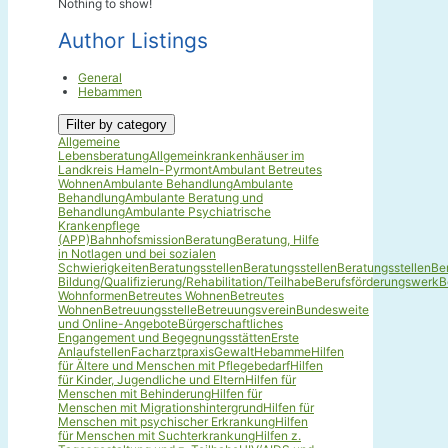
Nothing to show!
Author Listings
General
Hebammen
Filter by category
Allgemeine
Lebensberatung
Allgemeinkrankenhäuser im
Landkreis Hameln-Pyrmont
Ambulant Betreutes
Wohnen
Ambulante Behandlung
Ambulante
Behandlung
Ambulante Beratung und
Behandlung
Ambulante Psychiatrische
Krankenpflege
(APP)
Bahnhofsmission
Beratung
Beratung, Hilfe
in Notlagen und bei sozialen
Schwierigkeiten
Beratungsstellen
Beratungsstellen
Beratungsstellen
Be
Bildung/Qualifizierung/Rehabilitation/Teilhabe
Berufsförderungswerk
B
Wohnformen
Betreutes Wohnen
Betreutes
Wohnen
Betreuungsstelle
Betreuungsverein
Bundesweite
und Online-Angebote
Bürgerschaftliches
Engangement und Begegnungsstätten
Erste
Anlaufstellen
Facharztpraxis
Gewalt
Hebamme
Hilfen
für Ältere und Menschen mit Pflegebedarf
Hilfen
für Kinder, Jugendliche und Eltern
Hilfen für
Menschen mit Behinderung
Hilfen für
Menschen mit Migrationshintergrund
Hilfen für
Menschen mit psychischer Erkrankung
Hilfen
für Menschen mit Suchterkrankung
Hilfen z.