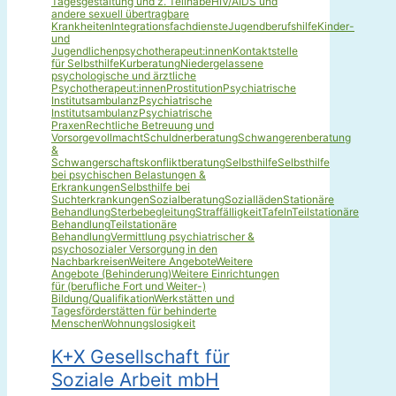
Tagesgestaltung und z. Teilhabe
HIV/AIDS und
andere sexuell übertragbare
Krankheiten
Integrationsfachdienste
Jugendberufshilfe
Kinder-
und
Jugendlichenpsychotherapeut:innen
Kontaktstelle
für Selbsthilfe
Kurberatung
Niedergelassene
psychologische und ärztliche
Psychotherapeut:innen
Prostitution
Psychiatrische
Institutsambulanz
Psychiatrische
Institutsambulanz
Psychiatrische
Praxen
Rechtliche Betreuung und
Vorsorgevollmacht
Schuldnerberatung
Schwangerenberatung
&
Schwangerschaftskonfliktberatung
Selbsthilfe
Selbsthilfe
bei psychischen Belastungen &
Erkrankungen
Selbsthilfe bei
Suchterkrankungen
Sozialberatung
Sozialläden
Stationäre
Behandlung
Sterbebegleitung
Straffälligkeit
Tafeln
Teilstationäre
Behandlung
Teilstationäre
Behandlung
Vermittlung psychiatrischer &
psychosozialer Versorgung in den
Nachbarkreisen
Weitere Angebote
Weitere
Angebote (Behinderung)
Weitere Einrichtungen
für (berufliche Fort und Weiter-)
Bildung/Qualifikation
Werkstätten und
Tagesförderstätten für behinderte
Menschen
Wohnungslosigkeit
K+X Gesellschaft für
Soziale Arbeit mbH