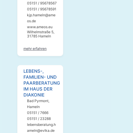
05151 / 95678567
05151 / 95678591
kjp.hameln@ame
os.de
www.ameos.eu
Wilhelmstraße 5,
31785 Hameln
mehr erfahren
LEBENS-,
FAMILIEN- UND
PAARBERATUNG
IM HAUS DER
DIAKONIE
Bad Pyrmont
,
Hameln
05151 / 7666
05151 / 23288
lebensberatung.h
ameln@evlka.de