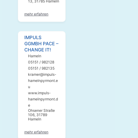
13, 31785 Hameln
mehr erfahren
IMPULS
GGMBH PACE –
CHANGE IT!
Hameln
05151 / 982128
05151 / 982135
kramer@impuls-
hamelnpyrmont.e
u
www.impuls-
hamelnpyrmont.d
e
Ohsener Straße
106, 31789
Hameln
mehr erfahren