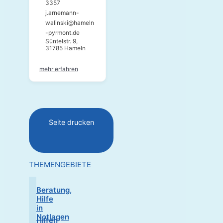
3357
j.arnemann-
walinski@hameln
-pyrmont.de
Süntelstr. 9,
31785 Hameln
mehr erfahren
Seite drucken
THEMENGEBIETE
Beratung,
Hilfe
in
Notlagen
Hilfen