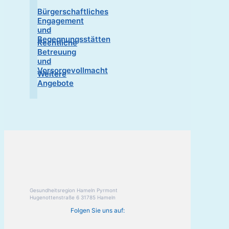
Bürgerschaftliches
Engagement
und
Begegnungsstätten
Rechtliche
Betreuung
und
Vorsorgevollmacht
Weitere
Angebote
Gesundheitsregion Hameln Pyrmont
Hugenottenstraße 6 31785 Hameln
Folgen Sie uns auf: