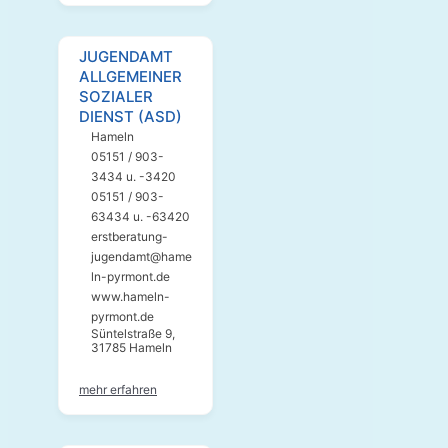
JUGENDAMT
ALLGEMEINER
SOZIALER
DIENST (ASD)
Hameln
05151 / 903-
3434 u. -3420
05151 / 903-
63434 u. -63420
erstberatung-
jugendamt@hame
ln-pyrmont.de
www.hameln-
pyrmont.de
Süntelstraße 9,
31785 Hameln
mehr erfahren