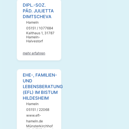
DIPL.-SOZ.
PÄD. JULIETTA
DIMTSCHEVA
Hameln
05151 / 1077684
Kalthaus 1, 31787
Hameln-
Halvestorf
mehr erfahren
EHE-, FAMILIEN-
UND
LEBENSBERATUNG
(EFL) IM BISTUM
HILDESHEIM
Hameln
05151 / 22068
www.efl-
hameln.de
Münsterkirchhof