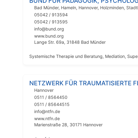
BUND FÜR PÄDAGOGIK, PSYCHOLOG
Bad Münder
,
Hameln
,
Hannover
,
Holzminden
,
Stad
05042 / 913594
05042 / 913595
info@bund.org
www.bund.org
Lange Str. 69a, 31848 Bad Münder
Systemische Therapie und Beratung, Mediation, Super
NETZWERK FÜR TRAUMATISIERTE F
Hannover
0511 / 8564450
0511 / 85644515
info@ntfn.de
www.ntfn.de
Marienstraße 28, 30171 Hannover