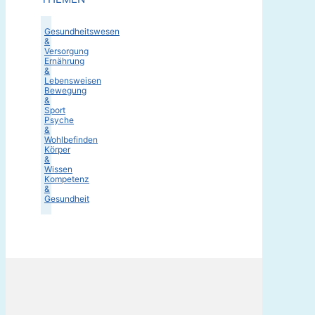
Gesundheitswesen
&
Versorgung
Ernährung
&
Lebensweisen
Bewegung
&
Sport
Psyche
&
Wohlbefinden
Körper
&
Wissen
Kompetenz
&
Gesundheit