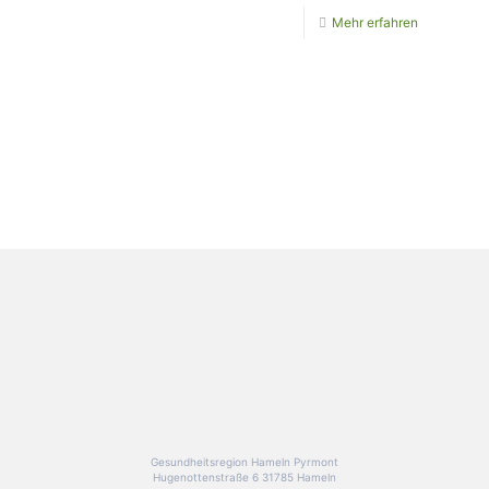
Mehr erfahren
Gesundheitsregion Hameln Pyrmont
Hugenottenstraße 6 31785 Hameln