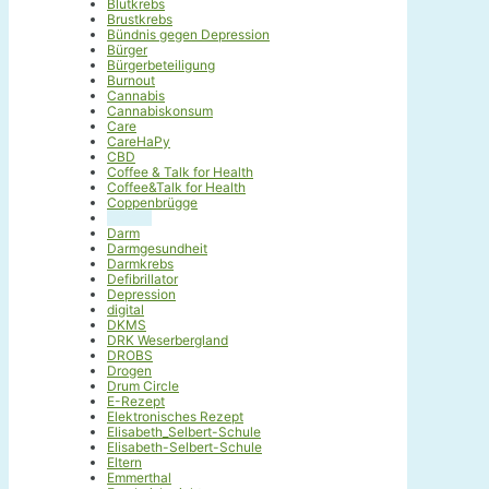
Blutkrebs
Brustkrebs
Bündnis gegen Depression
Bürger
Bürgerbeteiligung
Burnout
Cannabis
Cannabiskonsum
Care
CareHaPy
CBD
Coffee & Talk for Health
Coffee&Talk for Health
Coppenbrügge
Corona
Darm
Darmgesundheit
Darmkrebs
Defibrillator
Depression
digital
DKMS
DRK Weserbergland
DROBS
Drogen
Drum Circle
E-Rezept
Elektronisches Rezept
Elisabeth_Selbert-Schule
Elisabeth-Selbert-Schule
Eltern
Emmerthal