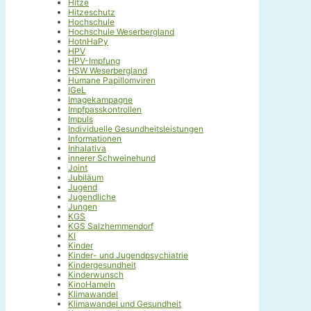
Hitze
Hitzeschutz
Hochschule
Hochschule Weserbergland
HotnHaPy
HPV
HPV-Impfung
HSW Weserbergland
Humane Papillomviren
IGeL
Imagekampagne
Impfpasskontrollen
Impuls
Individuelle Gesundheitsleistungen
Informationen
Inhalativa
innerer Schweinehund
Joint
Jubiläum
Jugend
Jugendliche
Jungen
KGS
KGS Salzhemmendorf
KI
Kinder
Kinder- und Jugendpsychiatrie
Kindergesundheit
Kinderwunsch
KinoHameln
Klimawandel
Klimawandel und Gesundheit