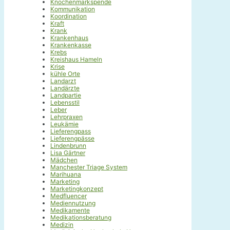
Knochenmarkspende
Kommunikation
Koordination
Kraft
Krank
Krankenhaus
Krankenkasse
Krebs
Kreishaus Hameln
Krise
kühle Orte
Landarzt
Landärzte
Landpartie
Lebensstil
Leber
Lehrpraxen
Leukämie
Lieferengpass
Lieferengpässe
Lindenbrunn
Lisa Gärtner
Mädchen
Manchester Triage System
Marihuana
Marketing
Marketingkonzept
Medfluencer
Mediennutzung
Medikamente
Medikationsberatung
Medizin