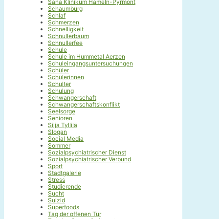
Sana Klinikum Hameln-Pyrmont
Schaumburg
Schlaf
Schmerzen
Schnelligkeit
Schnullerbaum
Schnullerfee
Schule
Schule im Hummetal Aerzen
Schuleingangsuntersuchungen
Schüler
Schülerinnen
Schulter
Schulung
Schwangerschaft
Schwangerschaftskonflikt
Seelsorge
Senioren
Silja Tyllilä
Slogan
Social Media
Sommer
Sozialpsychiatrischer Dienst
Sozialpsychiatrischer Verbund
Sport
Stadtgalerie
Stress
Studierende
Sucht
Suizid
Superfoods
Tag der offenen Tür