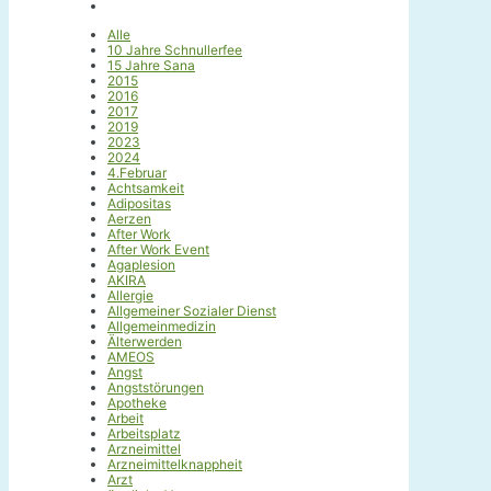
Alle
10 Jahre Schnullerfee
15 Jahre Sana
2015
2016
2017
2019
2023
2024
4.Februar
Achtsamkeit
Adipositas
Aerzen
After Work
After Work Event
Agaplesion
AKIRA
Allergie
Allgemeiner Sozialer Dienst
Allgemeinmedizin
Älterwerden
AMEOS
Angst
Angststörungen
Apotheke
Arbeit
Arbeitsplatz
Arzneimittel
Arzneimittelknappheit
Arzt