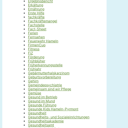
Ergebnisbericht
Erkältung
Ernährung
Erste Hilfe
fachkräfte
Fachkräftemangel
Fachstelle
Fact-Sheet
Ferien
Fernsehen
Feuerwehr Hameln
FirmenCup
Fitness
FiZ
Förderung
Frühblüher
Früherkennungsstelle
Frühjahr
Gebärmutterhalskarzinom
Geburtsvorbereitung
Gehirn
Gemeindepsychiatrie
Gemeinsam sind wir Pflege
Gemüse
Gesund im Betrieb
Gesund im Mund
Gesunde Führung
Gesunde Kids Hameln-Pyrmont
Gesundheit
Gesundheits- und Sozialeinrichtungen
Gesundheitsakademie
Gesundheitsamt