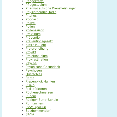
Pflegekräfte
Pflegestudium
Pharmazeutische Dienstleistungen
Physiotherapie; Kelle
Pitches
Podcast
Polizei
Pollen
Pollensaison
Praktikum
Prävention
Präventionsgesetz
praxis in Sicht
Preisverleihung
Projekt
Projektstudium
Prokrastination
Psyche
Psychische Gesundheit
Psychosen
Quetschies
Rente
Riepenblick Hamlen
Risiko
Risikofaktoren
Rückenschmerzen
Rudern
Rüdiger-Butte-Schule
Rufnummern
RVW ErgoCup
Salzhemmendorf
SANA