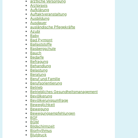
ärztliche Versorgung
Arztpraxis
Aufklärung
Auftaktveranstaltung
Ausbildung
Ausdauer
ausländische Pflegekräfte
Azubi
Baby
Bad Pyrmont
Ballaststoffe
Basbergschule
Bauch
Bedarfe
Befragung
Behandlung
Belastung
Beratung
Beruf und Familie
Berufsorientierung
Betrieb
Betriebliches Gesundheitsmanagement
Bevölkerung
Bevölkerungsumfrage
Beweglichkeit
Bewegung
Bewegungsempfehlungen
BGF
BGM
Bildschirmzeit
Biorhythmus
Blutdruck