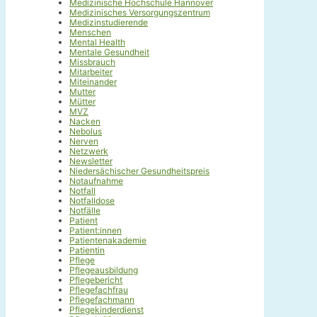
Medizinische Hochschule Hannover
Medizinisches Versorgungszentrum
Medizinstudierende
Menschen
Mental Health
Mentale Gesundheit
Missbrauch
Mitarbeiter
Miteinander
Mutter
Mütter
MVZ
Nacken
Nebolus
Nerven
Netzwerk
Newsletter
Niedersächischer Gesundheitspreis
Notaufnahme
Notfall
Notfalldose
Notfälle
Patient
Patient:innen
Patientenakademie
Patientin
Pflege
Pflegeausbildung
Pflegebericht
Pflegefachfrau
Pflegefachmann
Pflegekinderdienst