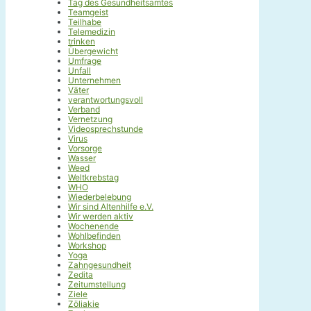
Tag des Gesundheitsamtes
Teamgeist
Teilhabe
Telemedizin
trinken
Übergewicht
Umfrage
Unfall
Unternehmen
Väter
verantwortungsvoll
Verband
Vernetzung
Videosprechstunde
Virus
Vorsorge
Wasser
Weed
Weltkrebstag
WHO
Wiederbelebung
Wir sind Altenhilfe e.V.
Wir werden aktiv
Wochenende
Wohlbefinden
Workshop
Yoga
Zahngesundheit
Zedita
Zeitumstellung
Ziele
Zöliakie