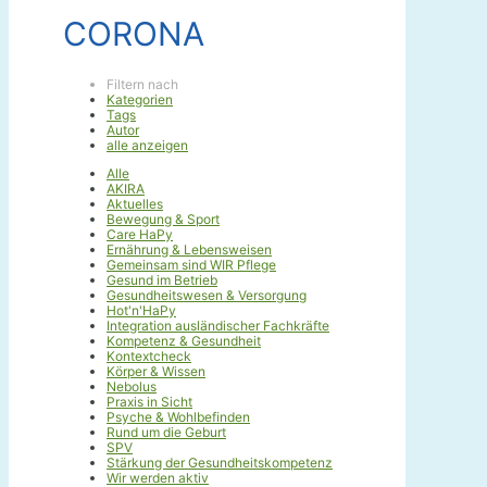
CORONA
Filtern nach
Kategorien
Tags
Autor
alle anzeigen
Alle
AKIRA
Aktuelles
Bewegung & Sport
Care HaPy
Ernährung & Lebensweisen
Gemeinsam sind WIR Pflege
Gesund im Betrieb
Gesundheitswesen & Versorgung
Hot'n'HaPy
Integration ausländischer Fachkräfte
Kompetenz & Gesundheit
Kontextcheck
Körper & Wissen
Nebolus
Praxis in Sicht
Psyche & Wohlbefinden
Rund um die Geburt
SPV
Stärkung der Gesundheitskompetenz
Wir werden aktiv