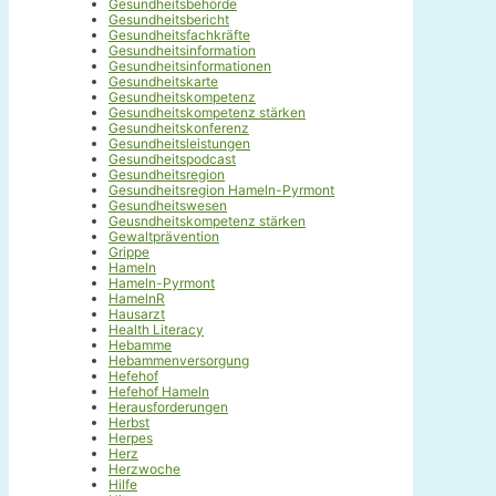
Gesundheitsbehörde
Gesundheitsbericht
Gesundheitsfachkräfte
Gesundheitsinformation
Gesundheitsinformationen
Gesundheitskarte
Gesundheitskompetenz
Gesundheitskompetenz stärken
Gesundheitskonferenz
Gesundheitsleistungen
Gesundheitspodcast
Gesundheitsregion
Gesundheitsregion Hameln-Pyrmont
Gesundheitswesen
Geusndheitskompetenz stärken
Gewaltprävention
Grippe
Hameln
Hameln-Pyrmont
HamelnR
Hausarzt
Health Literacy
Hebamme
Hebammenversorgung
Hefehof
Hefehof Hameln
Herausforderungen
Herbst
Herpes
Herz
Herzwoche
Hilfe