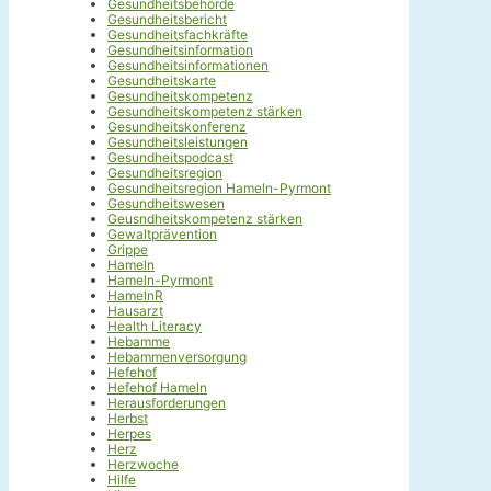
Gesundheitsbehörde
Gesundheitsbericht
Gesundheitsfachkräfte
Gesundheitsinformation
Gesundheitsinformationen
Gesundheitskarte
Gesundheitskompetenz
Gesundheitskompetenz stärken
Gesundheitskonferenz
Gesundheitsleistungen
Gesundheitspodcast
Gesundheitsregion
Gesundheitsregion Hameln-Pyrmont
Gesundheitswesen
Geusndheitskompetenz stärken
Gewaltprävention
Grippe
Hameln
Hameln-Pyrmont
HamelnR
Hausarzt
Health Literacy
Hebamme
Hebammenversorgung
Hefehof
Hefehof Hameln
Herausforderungen
Herbst
Herpes
Herz
Herzwoche
Hilfe