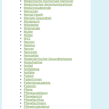
Medizinische Hochschule Hannover
Medizinisches Versorgungszentrum
Medizinstudierende
Menschen
Mental Health
Mentale Gesundheit
Missbrauch
Mitarbeiter
Miteinander
Mutter
Mütter
MVZ
Nacken
Nebolus
Nerven
Netzwerk
Newsletter
Niedersächischer Gesundheitspreis
Notaufnahme
Notfall
Notfalldose
Notfälle
Patient
Patient:innen
Patientenakademie
Patientin
Pflege
Pflegeausbildung
Pflegebericht
Pflegefachfrau
Pflegefachmann
Pflegekinderdienst