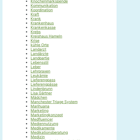
Knochenmarkspende
Kommunikation
Koordination
Kraft
Krank
Krankenhaus
Krankenkasse
Krebs
Kreishaus Hameln
Krise
kühle Orte
Landarzt
Landärzte
Landpartie
Lebensstil
Leber
Lehrpraxen
Leukämie
Lieferengpass
Lieferengpässe
Lindenbrunn
Lisa Gärtner
Mädchen
Manchester Triage System
Marihuana
Marketing
Marketingkonzept
Medfluencer
Mediennutzung
Medikamente
Medikationsberatung
Medizin