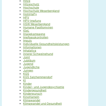
Hitze
Hitzeschutz
Hochschule
Hochschule Weserbergland
HotnHaPy
HPV
HPV-Impfung
HSW Weserbergland
Humane Papillomviren
IGeL
Imagekampagne
Impfpasskontrollen
Impuls
Individuelle Gesundheitsleistungen
Informationen
Inhalativa
innerer Schweinehund
Joint
Jubiläum
Jugend
Jugendliche
Jungen
KGS
KGS Salzhemmendorf
KI
Kinder
Kinder- und Jugendpsychiatrie
Kindergesundheit
Kinderwunsch
KinoHameln
Klimawandel
Klimawandel und Gesundheit