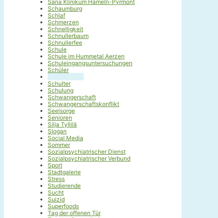
Sana Klinikum Hameln-Pyrmont
Schaumburg
Schlaf
Schmerzen
Schnelligkeit
Schnullerbaum
Schnullerfee
Schule
Schule im Hummetal Aerzen
Schuleingangsuntersuchungen
Schüler
Schülerinnen
Schulter
Schulung
Schwangerschaft
Schwangerschaftskonflikt
Seelsorge
Senioren
Silja Tyllilä
Slogan
Social Media
Sommer
Sozialpsychiatrischer Dienst
Sozialpsychiatrischer Verbund
Sport
Stadtgalerie
Stress
Studierende
Sucht
Suizid
Superfoods
Tag der offenen Tür