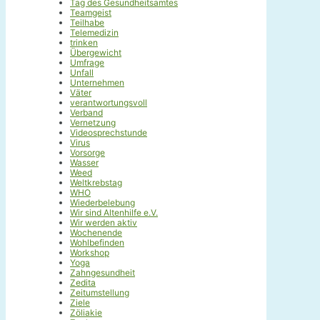
Tag des Gesundheitsamtes
Teamgeist
Teilhabe
Telemedizin
trinken
Übergewicht
Umfrage
Unfall
Unternehmen
Väter
verantwortungsvoll
Verband
Vernetzung
Videosprechstunde
Virus
Vorsorge
Wasser
Weed
Weltkrebstag
WHO
Wiederbelebung
Wir sind Altenhilfe e.V.
Wir werden aktiv
Wochenende
Wohlbefinden
Workshop
Yoga
Zahngesundheit
Zedita
Zeitumstellung
Ziele
Zöliakie