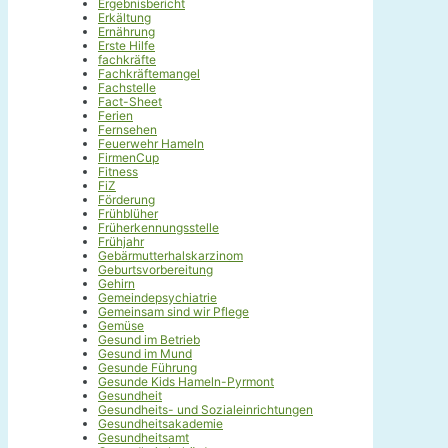
Ergebnisbericht
Erkältung
Ernährung
Erste Hilfe
fachkräfte
Fachkräftemangel
Fachstelle
Fact-Sheet
Ferien
Fernsehen
Feuerwehr Hameln
FirmenCup
Fitness
FiZ
Förderung
Frühblüher
Früherkennungsstelle
Frühjahr
Gebärmutterhalskarzinom
Geburtsvorbereitung
Gehirn
Gemeindepsychiatrie
Gemeinsam sind wir Pflege
Gemüse
Gesund im Betrieb
Gesund im Mund
Gesunde Führung
Gesunde Kids Hameln-Pyrmont
Gesundheit
Gesundheits- und Sozialeinrichtungen
Gesundheitsakademie
Gesundheitsamt