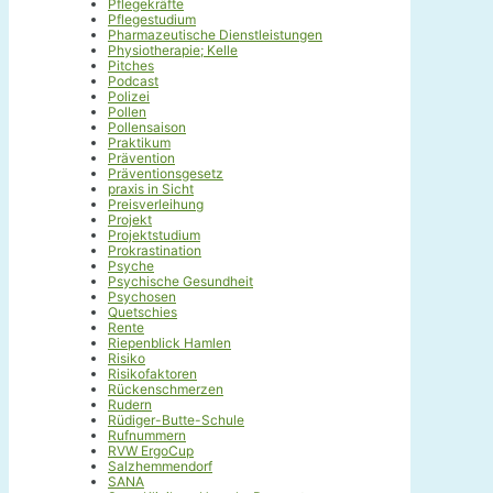
Pflegekräfte
Pflegestudium
Pharmazeutische Dienstleistungen
Physiotherapie; Kelle
Pitches
Podcast
Polizei
Pollen
Pollensaison
Praktikum
Prävention
Präventionsgesetz
praxis in Sicht
Preisverleihung
Projekt
Projektstudium
Prokrastination
Psyche
Psychische Gesundheit
Psychosen
Quetschies
Rente
Riepenblick Hamlen
Risiko
Risikofaktoren
Rückenschmerzen
Rudern
Rüdiger-Butte-Schule
Rufnummern
RVW ErgoCup
Salzhemmendorf
SANA