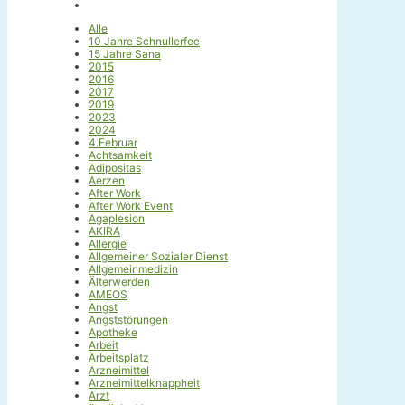
Alle
10 Jahre Schnullerfee
15 Jahre Sana
2015
2016
2017
2019
2023
2024
4.Februar
Achtsamkeit
Adipositas
Aerzen
After Work
After Work Event
Agaplesion
AKIRA
Allergie
Allgemeiner Sozialer Dienst
Allgemeinmedizin
Älterwerden
AMEOS
Angst
Angststörungen
Apotheke
Arbeit
Arbeitsplatz
Arzneimittel
Arzneimittelknappheit
Arzt