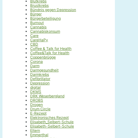
Blutkrebs
Brustkrebs
Bündnis gegen Depression
Bürger
Bürgerbeteiligung
Burnout
Cannabis
Cannabiskonsum
Care
CareHaPy
CBD
Coffee & Talk for Health
Coffee&Talk for Health
Coppenbrügge
Corona
Darm
Darmgesundheit
Darmkrebs
Defibrillator
Depression
digital
DKMS
DRK Weserbergland
DROBS
Drogen
Drum Circle
E-Rezept
Elektronisches Rezept
Elisabeth_Selbert-Schule
Elisabeth-Selbert-Schule
Eltern
Emmerthal