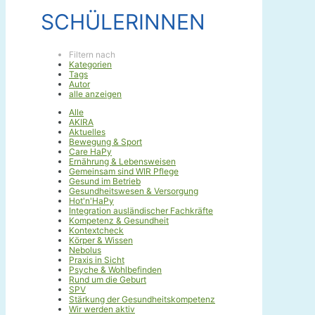
SCHÜLERINNEN
Filtern nach
Kategorien
Tags
Autor
alle anzeigen
Alle
AKIRA
Aktuelles
Bewegung & Sport
Care HaPy
Ernährung & Lebensweisen
Gemeinsam sind WIR Pflege
Gesund im Betrieb
Gesundheitswesen & Versorgung
Hot'n'HaPy
Integration ausländischer Fachkräfte
Kompetenz & Gesundheit
Kontextcheck
Körper & Wissen
Nebolus
Praxis in Sicht
Psyche & Wohlbefinden
Rund um die Geburt
SPV
Stärkung der Gesundheitskompetenz
Wir werden aktiv