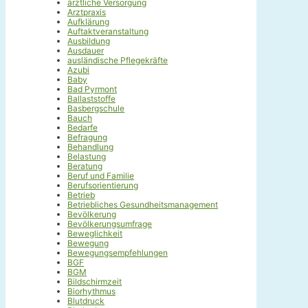
ärztliche Versorgung
Arztpraxis
Aufklärung
Auftaktveranstaltung
Ausbildung
Ausdauer
ausländische Pflegekräfte
Azubi
Baby
Bad Pyrmont
Ballaststoffe
Basbergschule
Bauch
Bedarfe
Befragung
Behandlung
Belastung
Beratung
Beruf und Familie
Berufsorientierung
Betrieb
Betriebliches Gesundheitsmanagement
Bevölkerung
Bevölkerungsumfrage
Beweglichkeit
Bewegung
Bewegungsempfehlungen
BGF
BGM
Bildschirmzeit
Biorhythmus
Blutdruck