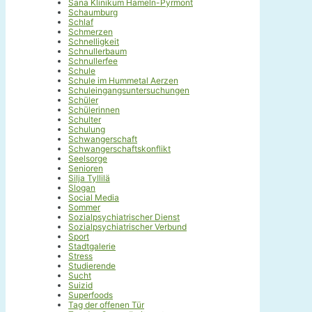
Sana Klinikum Hameln-Pyrmont
Schaumburg
Schlaf
Schmerzen
Schnelligkeit
Schnullerbaum
Schnullerfee
Schule
Schule im Hummetal Aerzen
Schuleingangsuntersuchungen
Schüler
Schülerinnen
Schulter
Schulung
Schwangerschaft
Schwangerschaftskonflikt
Seelsorge
Senioren
Silja Tyllilä
Slogan
Social Media
Sommer
Sozialpsychiatrischer Dienst
Sozialpsychiatrischer Verbund
Sport
Stadtgalerie
Stress
Studierende
Sucht
Suizid
Superfoods
Tag der offenen Tür