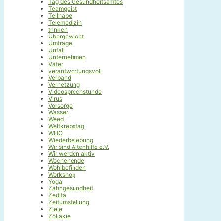
Tag des Gesundheitsamtes
Teamgeist
Teilhabe
Telemedizin
trinken
Übergewicht
Umfrage
Unfall
Unternehmen
Väter
verantwortungsvoll
Verband
Vernetzung
Videosprechstunde
Virus
Vorsorge
Wasser
Weed
Weltkrebstag
WHO
Wiederbelebung
Wir sind Altenhilfe e.V.
Wir werden aktiv
Wochenende
Wohlbefinden
Workshop
Yoga
Zahngesundheit
Zedita
Zeitumstellung
Ziele
Zöliakie