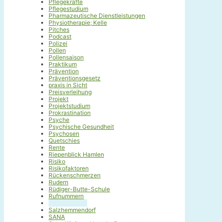
Pflegekräfte
Pflegestudium
Pharmazeutische Dienstleistungen
Physiotherapie; Kelle
Pitches
Podcast
Polizei
Pollen
Pollensaison
Praktikum
Prävention
Präventionsgesetz
praxis in Sicht
Preisverleihung
Projekt
Projektstudium
Prokrastination
Psyche
Psychische Gesundheit
Psychosen
Quetschies
Rente
Riepenblick Hamlen
Risiko
Risikofaktoren
Rückenschmerzen
Rudern
Rüdiger-Butte-Schule
Rufnummern
RVW ErgoCup
Salzhemmendorf
SANA