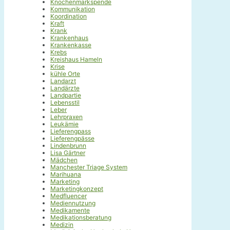
Knochenmarkspende
Kommunikation
Koordination
Kraft
Krank
Krankenhaus
Krankenkasse
Krebs
Kreishaus Hameln
Krise
kühle Orte
Landarzt
Landärzte
Landpartie
Lebensstil
Leber
Lehrpraxen
Leukämie
Lieferengpass
Lieferengpässe
Lindenbrunn
Lisa Gärtner
Mädchen
Manchester Triage System
Marihuana
Marketing
Marketingkonzept
Medfluencer
Mediennutzung
Medikamente
Medikationsberatung
Medizin