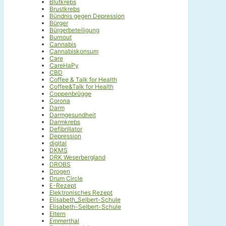
Blutkrebs
Brustkrebs
Bündnis gegen Depression
Bürger
Bürgerbeteiligung
Burnout
Cannabis
Cannabiskonsum
Care
CareHaPy
CBD
Coffee & Talk for Health
Coffee&Talk for Health
Coppenbrügge
Corona
Darm
Darmgesundheit
Darmkrebs
Defibrillator
Depression
digital
DKMS
DRK Weserbergland
DROBS
Drogen
Drum Circle
E-Rezept
Elektronisches Rezept
Elisabeth_Selbert-Schule
Elisabeth-Selbert-Schule
Eltern
Emmerthal