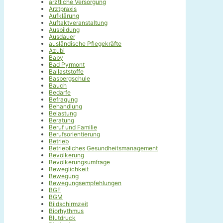
ärztliche Versorgung
Arztpraxis
Aufklärung
Auftaktveranstaltung
Ausbildung
Ausdauer
ausländische Pflegekräfte
Azubi
Baby
Bad Pyrmont
Ballaststoffe
Basbergschule
Bauch
Bedarfe
Befragung
Behandlung
Belastung
Beratung
Beruf und Familie
Berufsorientierung
Betrieb
Betriebliches Gesundheitsmanagement
Bevölkerung
Bevölkerungsumfrage
Beweglichkeit
Bewegung
Bewegungsempfehlungen
BGF
BGM
Bildschirmzeit
Biorhythmus
Blutdruck