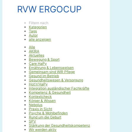
RVW ERGOCUP
Filtern nach
Kategorien
Tags
Autor
alle anzeigen
Alle
AKIRA
Aktuelles
Bewegung & Sport
Care HaPy
Ernährung & Lebensweisen
Gemeinsam sind WIR Pflege
Gesund im Betrieb
Gesundheitswesen & Versorgung
Hot'n'HaPy
Integration ausländischer Fachkräfte
Kompetenz & Gesundheit
Kontextcheck
Körper & Wissen
Nebolus
Praxis in Sicht
Psyche & Wohlbefinden
Rund um die Geburt
SPV
Stärkung der Gesundheitskompetenz
Wir werden aktiv