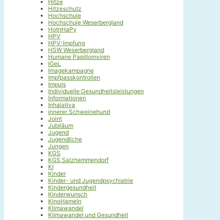
Hitze
Hitzeschutz
Hochschule
Hochschule Weserbergland
HotnHaPy
HPV
HPV-Impfung
HSW Weserbergland
Humane Papillomviren
IGeL
Imagekampagne
Impfpasskontrollen
Impuls
Individuelle Gesundheitsleistungen
Informationen
Inhalativa
innerer Schweinehund
Joint
Jubiläum
Jugend
Jugendliche
Jungen
KGS
KGS Salzhemmendorf
KI
Kinder
Kinder- und Jugendpsychiatrie
Kindergesundheit
Kinderwunsch
KinoHameln
Klimawandel
Klimawandel und Gesundheit