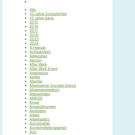
Alle
10 Jahre Schnullerfee
15 Jahre Sana
2015
2016
2017
2019
2023
2024
4.Februar
Achtsamkeit
Adipositas
Aerzen
After Work
After Work Event
Agaplesion
AKIRA
Allergie
Allgemeiner Sozialer Dienst
Allgemeinmedizin
Älterwerden
AMEOS
Angst
Angststörungen
Apotheke
Arbeit
Arbeitsplatz
Arzneimittel
Arzneimittelknappheit
Arzt