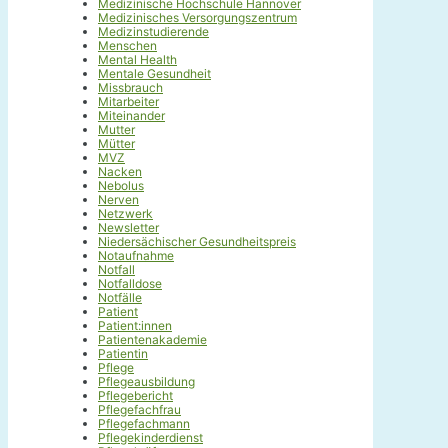
Medizinische Hochschule Hannover
Medizinisches Versorgungszentrum
Medizinstudierende
Menschen
Mental Health
Mentale Gesundheit
Missbrauch
Mitarbeiter
Miteinander
Mutter
Mütter
MVZ
Nacken
Nebolus
Nerven
Netzwerk
Newsletter
Niedersächischer Gesundheitspreis
Notaufnahme
Notfall
Notfalldose
Notfälle
Patient
Patient:innen
Patientenakademie
Patientin
Pflege
Pflegeausbildung
Pflegebericht
Pflegefachfrau
Pflegefachmann
Pflegekinderdienst