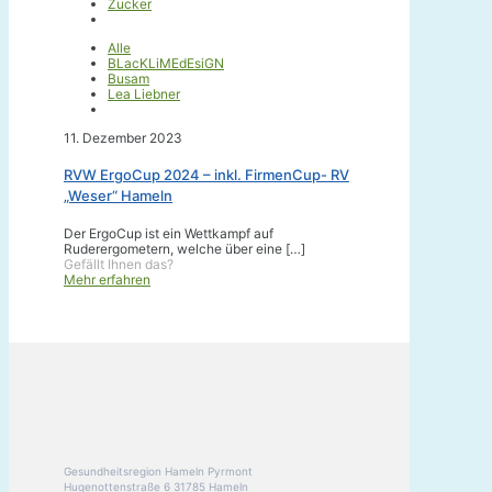
Zucker
Alle
BLacKLiMEdEsiGN
Busam
Lea Liebner
11. Dezember 2023
RVW ErgoCup 2024 – inkl. FirmenCup- RV
„Weser“ Hameln
Der ErgoCup ist ein Wettkampf auf
Ruderergometern, welche über eine
[…]
Gefällt Ihnen das?
Mehr erfahren
Gesundheitsregion Hameln Pyrmont
Hugenottenstraße 6 31785 Hameln