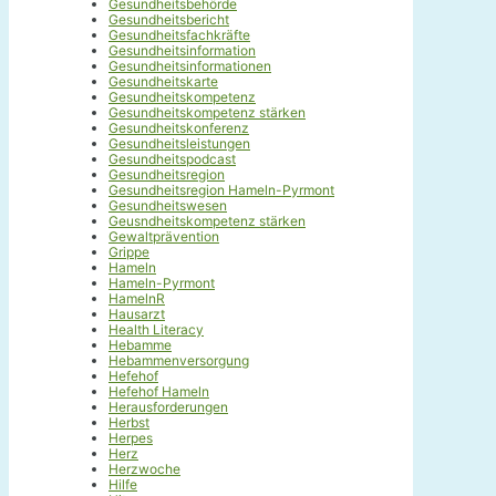
Gesundheitsbehörde
Gesundheitsbericht
Gesundheitsfachkräfte
Gesundheitsinformation
Gesundheitsinformationen
Gesundheitskarte
Gesundheitskompetenz
Gesundheitskompetenz stärken
Gesundheitskonferenz
Gesundheitsleistungen
Gesundheitspodcast
Gesundheitsregion
Gesundheitsregion Hameln-Pyrmont
Gesundheitswesen
Geusndheitskompetenz stärken
Gewaltprävention
Grippe
Hameln
Hameln-Pyrmont
HamelnR
Hausarzt
Health Literacy
Hebamme
Hebammenversorgung
Hefehof
Hefehof Hameln
Herausforderungen
Herbst
Herpes
Herz
Herzwoche
Hilfe