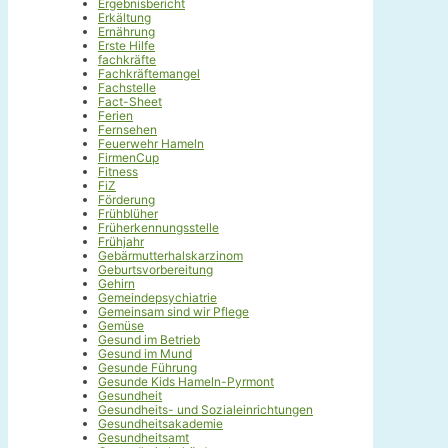
Ergebnisbericht
Erkältung
Ernährung
Erste Hilfe
fachkräfte
Fachkräftemangel
Fachstelle
Fact-Sheet
Ferien
Fernsehen
Feuerwehr Hameln
FirmenCup
Fitness
FiZ
Förderung
Frühblüher
Früherkennungsstelle
Frühjahr
Gebärmutterhalskarzinom
Geburtsvorbereitung
Gehirn
Gemeindepsychiatrie
Gemeinsam sind wir Pflege
Gemüse
Gesund im Betrieb
Gesund im Mund
Gesunde Führung
Gesunde Kids Hameln-Pyrmont
Gesundheit
Gesundheits- und Sozialeinrichtungen
Gesundheitsakademie
Gesundheitsamt