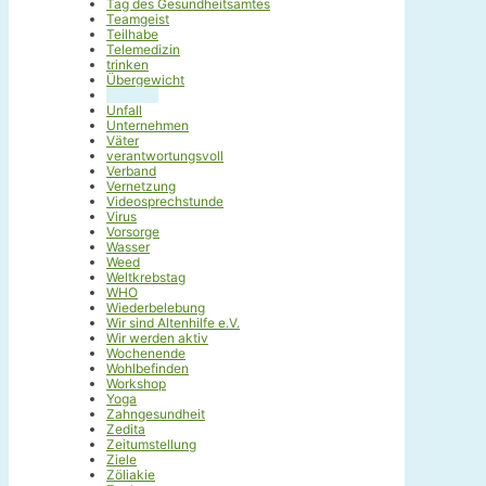
Tag des Gesundheitsamtes
Teamgeist
Teilhabe
Telemedizin
trinken
Übergewicht
Umfrage
Unfall
Unternehmen
Väter
verantwortungsvoll
Verband
Vernetzung
Videosprechstunde
Virus
Vorsorge
Wasser
Weed
Weltkrebstag
WHO
Wiederbelebung
Wir sind Altenhilfe e.V.
Wir werden aktiv
Wochenende
Wohlbefinden
Workshop
Yoga
Zahngesundheit
Zedita
Zeitumstellung
Ziele
Zöliakie