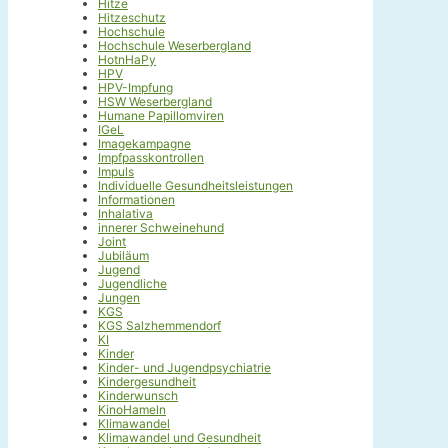
Hitze
Hitzeschutz
Hochschule
Hochschule Weserbergland
HotnHaPy
HPV
HPV-Impfung
HSW Weserbergland
Humane Papillomviren
IGeL
Imagekampagne
Impfpasskontrollen
Impuls
Individuelle Gesundheitsleistungen
Informationen
Inhalativa
innerer Schweinehund
Joint
Jubiläum
Jugend
Jugendliche
Jungen
KGS
KGS Salzhemmendorf
KI
Kinder
Kinder- und Jugendpsychiatrie
Kindergesundheit
Kinderwunsch
KinoHameln
Klimawandel
Klimawandel und Gesundheit