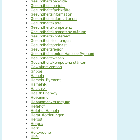
Gesundheitsbehörde
Gesundheitsbericht
Gesundheitsfachkräfte
Gesundheitsinformation
Gesundheitsinformationen
Gesundheitskarte
Gesundheitskompetenz
Gesundheitskompetenz stärken
Gesundheitskonferenz
Gesundheitsleistungen
Gesundheitspodcast
Gesundheitsregion
Gesundheitsregion Hameln-Pyrmont
Gesundheitswesen
Geusndheitskompetenz stärken
Gewaltprävention
Grippe
Hameln
Hameln-Pyrmont
HamelnR
Hausarzt
Health Literacy
Hebamme
Hebammenversorgung
Hefehof
Hefehof Hameln
Herausforderungen
Herbst
Herpes
Herz
Herzwoche
Hilfe