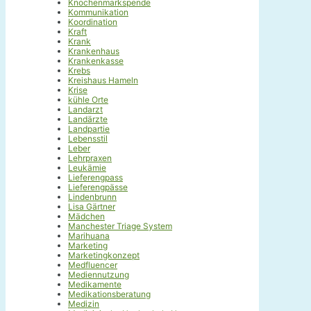
Knochenmarkspende
Kommunikation
Koordination
Kraft
Krank
Krankenhaus
Krankenkasse
Krebs
Kreishaus Hameln
Krise
kühle Orte
Landarzt
Landärzte
Landpartie
Lebensstil
Leber
Lehrpraxen
Leukämie
Lieferengpass
Lieferengpässe
Lindenbrunn
Lisa Gärtner
Mädchen
Manchester Triage System
Marihuana
Marketing
Marketingkonzept
Medfluencer
Mediennutzung
Medikamente
Medikationsberatung
Medizin