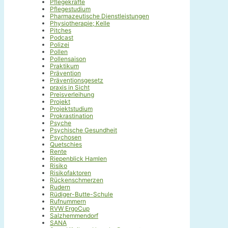
Pflegekräfte
Pflegestudium
Pharmazeutische Dienstleistungen
Physiotherapie; Kelle
Pitches
Podcast
Polizei
Pollen
Pollensaison
Praktikum
Prävention
Präventionsgesetz
praxis in Sicht
Preisverleihung
Projekt
Projektstudium
Prokrastination
Psyche
Psychische Gesundheit
Psychosen
Quetschies
Rente
Riepenblick Hamlen
Risiko
Risikofaktoren
Rückenschmerzen
Rudern
Rüdiger-Butte-Schule
Rufnummern
RVW ErgoCup
Salzhemmendorf
SANA