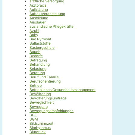
ärztliche Versorgung
Arztpraxis
Aufklärung
Auftaktveranstaltung
Ausbildung
Ausdauer
ausländische Pflegekräfte
Azubi
Baby
Bad Pyrmont
Ballaststoffe
Basbergschule
Bauch
Bedarfe
Befragung
Behandlung
Belastung
Beratung
Beruf und Familie
Berufsorientierung
Betrieb
Betriebliches Gesundheitsmanagement
Bevölkerung
Bevölkerungsumfrage
Beweglichkeit
Bewegung
Bewegungsempfehlungen
BGF
BGM
Bildschirmzeit
Biorhythmus
Blutdruck