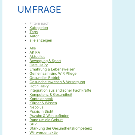
UMFRAGE
Filtern nach
Kategorien
Tags
Autor
alle anzeigen
Alle
AKIRA
Aktuelles
Bewegung & Sport
Care HaPy
Ernährung & Lebensweisen
Gemeinsam sind WIR Pflege
Gesund im Betrieb
Gesundheitswesen & Versorgung
Hot'n'HaPy
Integration ausländischer Fachkräfte
Kompetenz & Gesundheit
Kontextcheck
Körper & Wissen
Nebolus
Praxis in Sicht
Psyche & Wohlbefinden
Rund um die Geburt
SPV
Stärkung der Gesundheitskompetenz
Wir werden aktiv