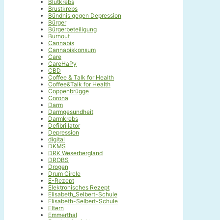
Blutkrebs
Brustkrebs
Bündnis gegen Depression
Bürger
Bürgerbeteiligung
Burnout
Cannabis
Cannabiskonsum
Care
CareHaPy
CBD
Coffee & Talk for Health
Coffee&Talk for Health
Coppenbrügge
Corona
Darm
Darmgesundheit
Darmkrebs
Defibrillator
Depression
digital
DKMS
DRK Weserbergland
DROBS
Drogen
Drum Circle
E-Rezept
Elektronisches Rezept
Elisabeth_Selbert-Schule
Elisabeth-Selbert-Schule
Eltern
Emmerthal