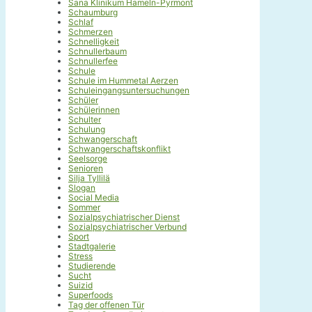
Sana Klinikum Hameln-Pyrmont
Schaumburg
Schlaf
Schmerzen
Schnelligkeit
Schnullerbaum
Schnullerfee
Schule
Schule im Hummetal Aerzen
Schuleingangsuntersuchungen
Schüler
Schülerinnen
Schulter
Schulung
Schwangerschaft
Schwangerschaftskonflikt
Seelsorge
Senioren
Silja Tyllilä
Slogan
Social Media
Sommer
Sozialpsychiatrischer Dienst
Sozialpsychiatrischer Verbund
Sport
Stadtgalerie
Stress
Studierende
Sucht
Suizid
Superfoods
Tag der offenen Tür