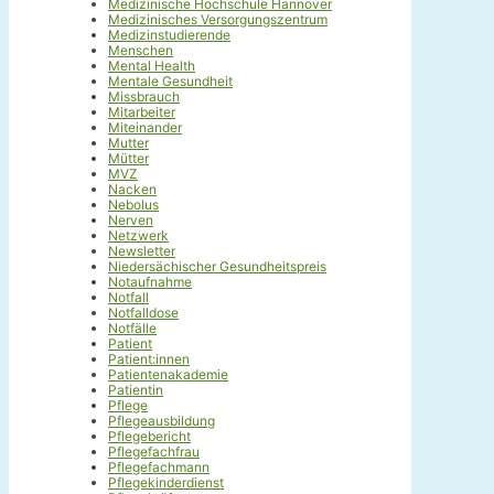
Medizinische Hochschule Hannover
Medizinisches Versorgungszentrum
Medizinstudierende
Menschen
Mental Health
Mentale Gesundheit
Missbrauch
Mitarbeiter
Miteinander
Mutter
Mütter
MVZ
Nacken
Nebolus
Nerven
Netzwerk
Newsletter
Niedersächischer Gesundheitspreis
Notaufnahme
Notfall
Notfalldose
Notfälle
Patient
Patient:innen
Patientenakademie
Patientin
Pflege
Pflegeausbildung
Pflegebericht
Pflegefachfrau
Pflegefachmann
Pflegekinderdienst