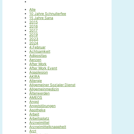
Alle
10 Jahre Schnullerfee
15 Jahre Sana
2015
2016
2017
2019
2023
2024
4.Februar
Achtsamkeit
Adipositas
Aerzen
After Work
After Work Event
Agaplesion
AKIRA
Allergie
Allgemeiner Sozialer Dienst
Allgemeinmedizin
Älterwerden
AMEOS
Angst
Angststörungen
Apotheke
Arbeit
Arbeitsplatz
Arzneimittel
Arzneimittelknappheit
Arzt