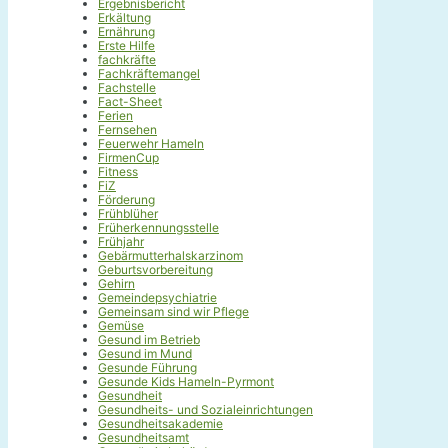
Ergebnisbericht
Erkältung
Ernährung
Erste Hilfe
fachkräfte
Fachkräftemangel
Fachstelle
Fact-Sheet
Ferien
Fernsehen
Feuerwehr Hameln
FirmenCup
Fitness
FiZ
Förderung
Frühblüher
Früherkennungsstelle
Frühjahr
Gebärmutterhalskarzinom
Geburtsvorbereitung
Gehirn
Gemeindepsychiatrie
Gemeinsam sind wir Pflege
Gemüse
Gesund im Betrieb
Gesund im Mund
Gesunde Führung
Gesunde Kids Hameln-Pyrmont
Gesundheit
Gesundheits- und Sozialeinrichtungen
Gesundheitsakademie
Gesundheitsamt