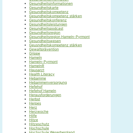
Gesundheitsinformationen
Gesundheitskarte
Gesundheitskompetenz
Gesundheitskompetenz stärken
Gesundheitskonferenz
Gesundheitsleistungen
Gesundheitspodcast
Gesundheitsregion
Gesundheitsregion Hameln-Pyrmont
Gesundheitswesen
Geusndheitskompetenz stärken
Gewaltprävention
Grippe
Hameln
Hameln-Pyrmont
HamelnR
Hausarzt
Health Literacy
Hebamme
Hebammenversorgung
Hefehof
Hefehof Hameln
Herausforderungen
Herbst
Herpes
Herz
Herzwoche
Hilfe
Hitze
Hitzeschutz
Hochschule
Hochschule Weserbergland