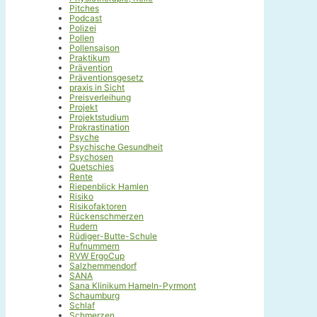
Pitches
Podcast
Polizei
Pollen
Pollensaison
Praktikum
Prävention
Präventionsgesetz
praxis in Sicht
Preisverleihung
Projekt
Projektstudium
Prokrastination
Psyche
Psychische Gesundheit
Psychosen
Quetschies
Rente
Riepenblick Hamlen
Risiko
Risikofaktoren
Rückenschmerzen
Rudern
Rüdiger-Butte-Schule
Rufnummern
RVW ErgoCup
Salzhemmendorf
SANA
Sana Klinikum Hameln-Pyrmont
Schaumburg
Schlaf
Schmerzen