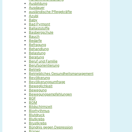
Ausbildung
Ausdauer
ausländische Pflegekräfte
Azubi
Baby
Bad Pyrmont
Ballaststoffe
Basbergschule
Bauch
Bedarfe
Befragung
Behandlung
Belastung
Beratung
Beruf und Familie
Berufsorientierung
Betrieb
Betriebliches Gesundheitsmanagement
Bevölkerung
Bevölkerungsumfrage
Beweglichkeit
Bewegung
Bewegungsempfehlungen
BGF
BGM
Bildschirmzeit
Biorhythmus
Blutdruck
Blutkrebs
Brustkrebs
Bündnis gegen Depression
Bürger