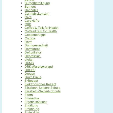
Bürgerbeteiligung
Burnout
Cannabis
Cannabiskonsum
Care
CareHaPy
CBD
Coffee & Talk for Health
Coffee&Talk for Health
Coppenbrügge
Corona
Darm
Darmgesundheit
Darmkrebs
Defibrillator
Depression
digital
DKMS
DRK Weserbergland
DROBS
Drogen
Drum Circle
E-Rezept
Elektronisches Rezept
Elisabeth_Selbert-Schule
Elisabeth-Selbert-Schule
Eltern
Emmerthal
Ergebnisbericht
Erkältung
Ernährung
Erste Hilfe