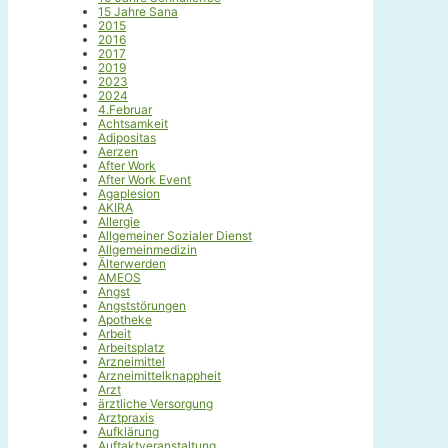
15 Jahre Sana
2015
2016
2017
2019
2023
2024
4.Februar
Achtsamkeit
Adipositas
Aerzen
After Work
After Work Event
Agaplesion
AKIRA
Allergie
Allgemeiner Sozialer Dienst
Allgemeinmedizin
Älterwerden
AMEOS
Angst
Angststörungen
Apotheke
Arbeit
Arbeitsplatz
Arzneimittel
Arzneimittelknappheit
Arzt
ärztliche Versorgung
Arztpraxis
Aufklärung
Auftaktveranstaltung