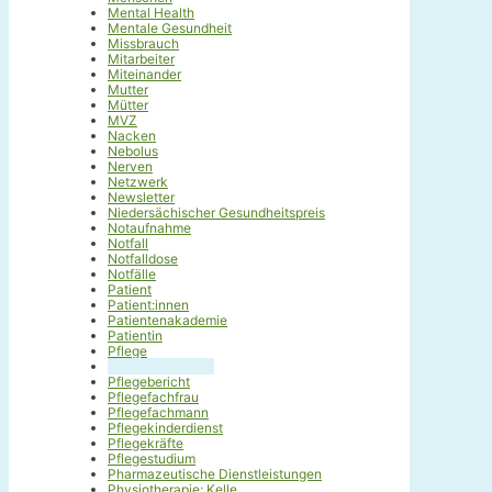
Mental Health
Mentale Gesundheit
Missbrauch
Mitarbeiter
Miteinander
Mutter
Mütter
MVZ
Nacken
Nebolus
Nerven
Netzwerk
Newsletter
Niedersächischer Gesundheitspreis
Notaufnahme
Notfall
Notfalldose
Notfälle
Patient
Patient:innen
Patientenakademie
Patientin
Pflege
Pflegeausbildung
Pflegebericht
Pflegefachfrau
Pflegefachmann
Pflegekinderdienst
Pflegekräfte
Pflegestudium
Pharmazeutische Dienstleistungen
Physiotherapie; Kelle