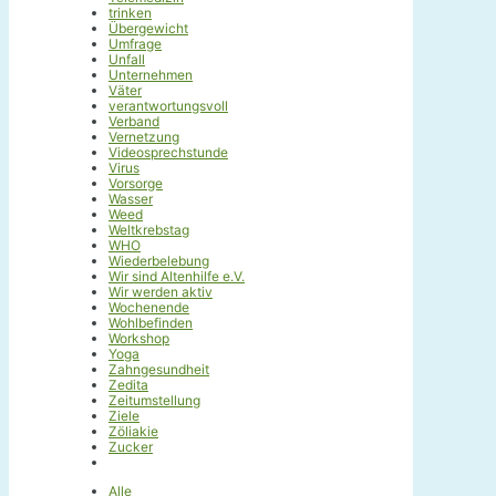
trinken
Übergewicht
Umfrage
Unfall
Unternehmen
Väter
verantwortungsvoll
Verband
Vernetzung
Videosprechstunde
Virus
Vorsorge
Wasser
Weed
Weltkrebstag
WHO
Wiederbelebung
Wir sind Altenhilfe e.V.
Wir werden aktiv
Wochenende
Wohlbefinden
Workshop
Yoga
Zahngesundheit
Zedita
Zeitumstellung
Ziele
Zöliakie
Zucker
Alle