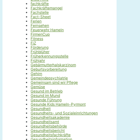
fachkräfte
Fachkräftemangel
Fachstelle
Fact-Sheet
Ferien
Fernsehen
Feuerwehr Hameln
FirmenCup
Fitness
FiZ
Förderung
Frühblüher
Früherkennungsstelle
Frühjahr
Gebärmutterhalskarzinom
Geburtsvorbereitung
Gehirn
Gemeindepsychiatrie
Gemeinsam sind wir Pflege
Gemüse
Gesund im Betrieb
Gesund im Mund
Gesunde Führung
Gesunde Kids Hameln-Pyrmont
Gesundheit
Gesundheits- und Sozialeinrichtungen
Gesundheitsakademie
Gesundheitsamt
Gesundheitsbehörde
Gesundheitsbericht
Gesundheitsfachkräfte
Gesundheitsinformation