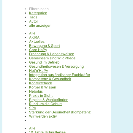
Filtern nach
Kategorien
Tags
Autor
alle anzeigen
Alle
AKIRA
Aktuelles
Bewegung & Sport
Care HaPy
Ernährung & Lebensweisen
Gemeinsam sind WIR Pflege
Gesund im Betrieb
Gesundheitswesen & Versorgung
Hot'n'HaPy
Integration ausländischer Fachkräfte
Kompetenz & Gesundheit
Kontextcheck
Körper & Wissen
Nebolus
Praxis in Sicht
Psyche & Wohlbefinden
Rund um die Geburt
SPV
Stärkung der Gesundheitskompetenz
Wir werden aktiv
Alle
10 Jahre Schnullerfee