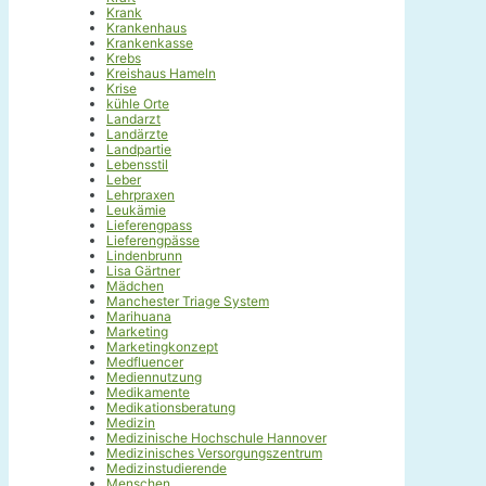
Krank
Krankenhaus
Krankenkasse
Krebs
Kreishaus Hameln
Krise
kühle Orte
Landarzt
Landärzte
Landpartie
Lebensstil
Leber
Lehrpraxen
Leukämie
Lieferengpass
Lieferengpässe
Lindenbrunn
Lisa Gärtner
Mädchen
Manchester Triage System
Marihuana
Marketing
Marketingkonzept
Medfluencer
Mediennutzung
Medikamente
Medikationsberatung
Medizin
Medizinische Hochschule Hannover
Medizinisches Versorgungszentrum
Medizinstudierende
Menschen