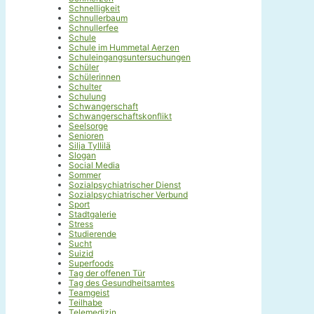
Schnelligkeit
Schnullerbaum
Schnullerfee
Schule
Schule im Hummetal Aerzen
Schuleingangsuntersuchungen
Schüler
Schülerinnen
Schulter
Schulung
Schwangerschaft
Schwangerschaftskonflikt
Seelsorge
Senioren
Silja Tyllilä
Slogan
Social Media
Sommer
Sozialpsychiatrischer Dienst
Sozialpsychiatrischer Verbund
Sport
Stadtgalerie
Stress
Studierende
Sucht
Suizid
Superfoods
Tag der offenen Tür
Tag des Gesundheitsamtes
Teamgeist
Teilhabe
Telemedizin