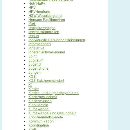
HotnHaPy
HPV
HPV-Impfung
HSW Weserbergland
Humane Papillomviren
IGeL
Imagekampagne
Impfpasskontrollen
Impuls
Individuelle Gesundheitsleistungen
Informationen
Inhalativa
innerer Schweinehund
Joint
Jubiläum
Jugend
Jugendliche
Jungen
KGS
KGS Salzhemmendorf
KI
Kinder
Kinder- und Jugendpsychiatrie
Kindergesundheit
Kinderwunsch
KinoHameln
Klimawandel
Klimawandel und Gesundheit
Knochenmarkspende
Kommunikation
Koordination
Kraft