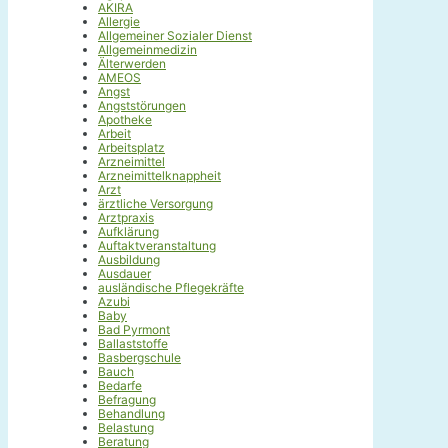
AKIRA
Allergie
Allgemeiner Sozialer Dienst
Allgemeinmedizin
Älterwerden
AMEOS
Angst
Angststörungen
Apotheke
Arbeit
Arbeitsplatz
Arzneimittel
Arzneimittelknappheit
Arzt
ärztliche Versorgung
Arztpraxis
Aufklärung
Auftaktveranstaltung
Ausbildung
Ausdauer
ausländische Pflegekräfte
Azubi
Baby
Bad Pyrmont
Ballaststoffe
Basbergschule
Bauch
Bedarfe
Befragung
Behandlung
Belastung
Beratung