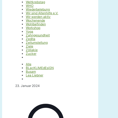
Weltkrebstag
WHO
Wiederbelebung
Wir sind Altenhilfe e.V.
Wir werden aktiv
Wochenende
Wohlbefinden
Workshop
Yoga
Zahngesundheit
Zedita
Zeitumstellung
Ziele
Zöliakie
Zucker
Alle
BLacKLiMEdEsiGN
Busam
Lea Liebner
23. Januar 2024