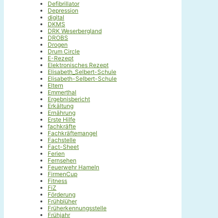
Defibrillator
Depression
digital
DKMS
DRK Weserbergland
DROBS
Drogen
Drum Circle
E-Rezept
Elektronisches Rezept
Elisabeth_Selbert-Schule
Elisabeth-Selbert-Schule
Eltern
Emmerthal
Ergebnisbericht
Erkältung
Ernährung
Erste Hilfe
fachkräfte
Fachkräftemangel
Fachstelle
Fact-Sheet
Ferien
Fernsehen
Feuerwehr Hameln
FirmenCup
Fitness
FiZ
Förderung
Frühblüher
Früherkennungsstelle
Frühjahr