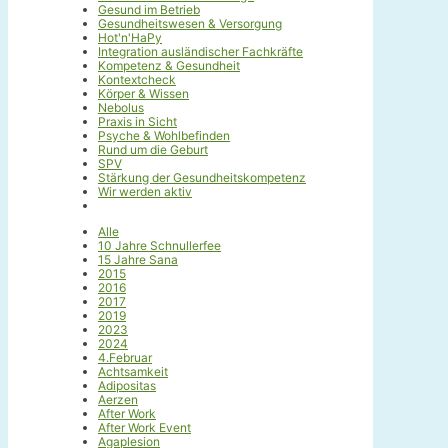
Gesund im Betrieb
Gesundheitswesen & Versorgung
Hot'n'HaPy
Integration ausländischer Fachkräfte
Kompetenz & Gesundheit
Kontextcheck
Körper & Wissen
Nebolus
Praxis in Sicht
Psyche & Wohlbefinden
Rund um die Geburt
SPV
Stärkung der Gesundheitskompetenz
Wir werden aktiv
Alle
10 Jahre Schnullerfee
15 Jahre Sana
2015
2016
2017
2019
2023
2024
4.Februar
Achtsamkeit
Adipositas
Aerzen
After Work
After Work Event
Agaplesion