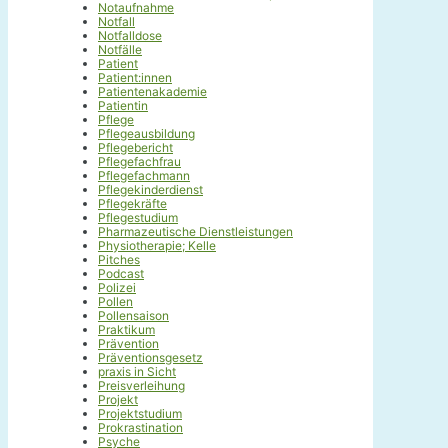
Notaufnahme
Notfall
Notfalldose
Notfälle
Patient
Patient:innen
Patientenakademie
Patientin
Pflege
Pflegeausbildung
Pflegebericht
Pflegefachfrau
Pflegefachmann
Pflegekinderdienst
Pflegekräfte
Pflegestudium
Pharmazeutische Dienstleistungen
Physiotherapie; Kelle
Pitches
Podcast
Polizei
Pollen
Pollensaison
Praktikum
Prävention
Präventionsgesetz
praxis in Sicht
Preisverleihung
Projekt
Projektstudium
Prokrastination
Psyche