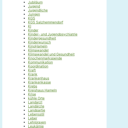
Jubiläum
Jugend
Jugendliche
Jungen
KGS
KGS Salzhemmendorf
KI
Kinder
Kinder- und Jugendpsychiatrie
Kindergesundheit
Kinderwunsch
KinoHameln
Klimawandel
Klimawandel und Gesundheit
Knochenmarkspende
Kommunikation
Koordination
Kraft
Krank
Krankenhaus
Krankenkasse
Krebs
Kreishaus Hameln
Krise
kühle Orte
Landarzt
Landärzte
Landpartie
Lebensstil
Leber
Lehrpraxen
Leukämie