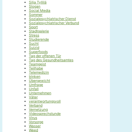
Silja Tyllilä
Slogan
Social Media
Sommer
Sozialpsychiatrischer Dienst
Sozialpsychiatrischer Verbund
Sport
Stadtgalerie
Stress
Studierende
Sucht
Suizid
Superfoods
Tag der offenen Tür
Tag des Gesundheitsamtes
Teamgeist
Teilhabe
Telemedizin
trinken
Übergewicht
Umfrage
Unfall
Unternehmen
Väter
verantwortungsvoll
Verband
Vernetzung
Videosprechstunde
Virus
Vorsorge
Wasser
Weed