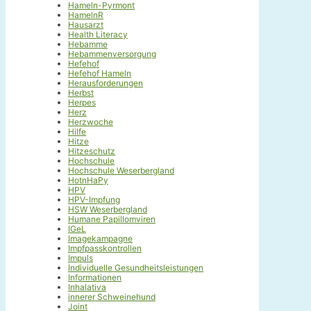
Hameln-Pyrmont
HamelnR
Hausarzt
Health Literacy
Hebamme
Hebammenversorgung
Hefehof
Hefehof Hameln
Herausforderungen
Herbst
Herpes
Herz
Herzwoche
Hilfe
Hitze
Hitzeschutz
Hochschule
Hochschule Weserbergland
HotnHaPy
HPV
HPV-Impfung
HSW Weserbergland
Humane Papillomviren
IGeL
Imagekampagne
Impfpasskontrollen
Impuls
Individuelle Gesundheitsleistungen
Informationen
Inhalativa
innerer Schweinehund
Joint