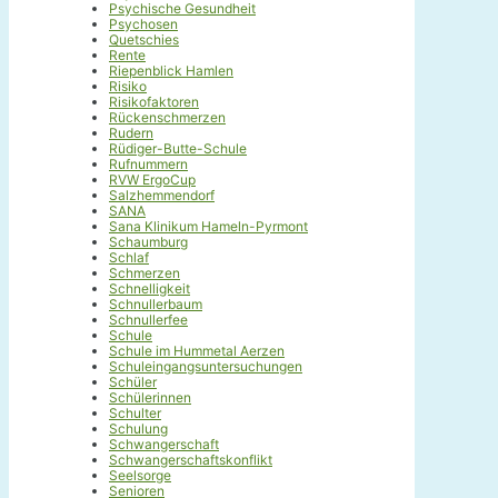
Psychische Gesundheit
Psychosen
Quetschies
Rente
Riepenblick Hamlen
Risiko
Risikofaktoren
Rückenschmerzen
Rudern
Rüdiger-Butte-Schule
Rufnummern
RVW ErgoCup
Salzhemmendorf
SANA
Sana Klinikum Hameln-Pyrmont
Schaumburg
Schlaf
Schmerzen
Schnelligkeit
Schnullerbaum
Schnullerfee
Schule
Schule im Hummetal Aerzen
Schuleingangsuntersuchungen
Schüler
Schülerinnen
Schulter
Schulung
Schwangerschaft
Schwangerschaftskonflikt
Seelsorge
Senioren