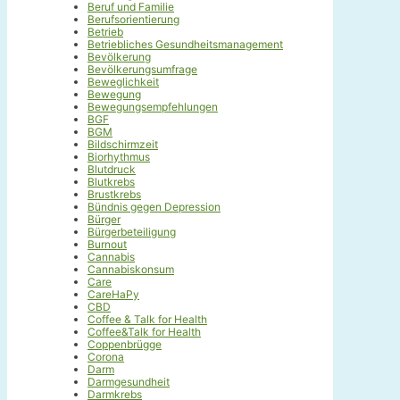
Beruf und Familie
Berufsorientierung
Betrieb
Betriebliches Gesundheitsmanagement
Bevölkerung
Bevölkerungsumfrage
Beweglichkeit
Bewegung
Bewegungsempfehlungen
BGF
BGM
Bildschirmzeit
Biorhythmus
Blutdruck
Blutkrebs
Brustkrebs
Bündnis gegen Depression
Bürger
Bürgerbeteiligung
Burnout
Cannabis
Cannabiskonsum
Care
CareHaPy
CBD
Coffee & Talk for Health
Coffee&Talk for Health
Coppenbrügge
Corona
Darm
Darmgesundheit
Darmkrebs