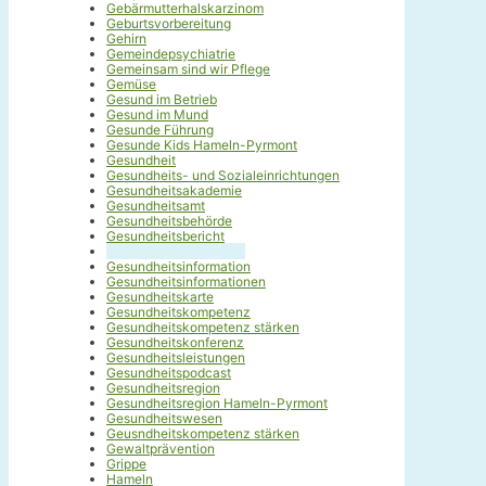
Gebärmutterhalskarzinom
Geburtsvorbereitung
Gehirn
Gemeindepsychiatrie
Gemeinsam sind wir Pflege
Gemüse
Gesund im Betrieb
Gesund im Mund
Gesunde Führung
Gesunde Kids Hameln-Pyrmont
Gesundheit
Gesundheits- und Sozialeinrichtungen
Gesundheitsakademie
Gesundheitsamt
Gesundheitsbehörde
Gesundheitsbericht
Gesundheitsfachkräfte
Gesundheitsinformation
Gesundheitsinformationen
Gesundheitskarte
Gesundheitskompetenz
Gesundheitskompetenz stärken
Gesundheitskonferenz
Gesundheitsleistungen
Gesundheitspodcast
Gesundheitsregion
Gesundheitsregion Hameln-Pyrmont
Gesundheitswesen
Geusndheitskompetenz stärken
Gewaltprävention
Grippe
Hameln