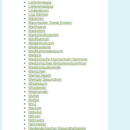
Lieferengpass
Lieferengpässe
Lindenbrunn
Lisa Gärtner
Mädchen
Manchester Triage System
Marihuana
Marketing
Marketingkonzept
Medfluencer
Mediennutzung
Medikamente
Medikationsberatung
Medizin
Medizinische Hochschule Hannover
Medizinisches Versorgungszentrum
Medizinstudierende
Menschen
Mental Health
Mentale Gesundheit
Missbrauch
Mitarbeiter
Miteinander
Mutter
Mütter
MVZ
Nacken
Nebolus
Nerven
Netzwerk
Newsletter
Niedersächischer Gesundheitspreis