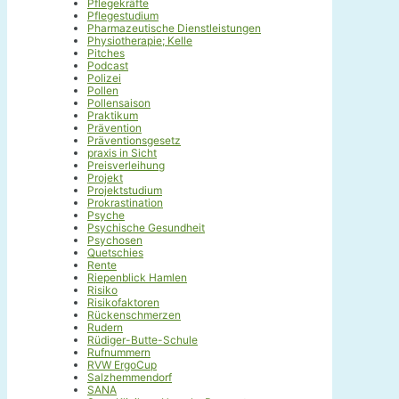
Pflegekräfte
Pflegestudium
Pharmazeutische Dienstleistungen
Physiotherapie; Kelle
Pitches
Podcast
Polizei
Pollen
Pollensaison
Praktikum
Prävention
Präventionsgesetz
praxis in Sicht
Preisverleihung
Projekt
Projektstudium
Prokrastination
Psyche
Psychische Gesundheit
Psychosen
Quetschies
Rente
Riepenblick Hamlen
Risiko
Risikofaktoren
Rückenschmerzen
Rudern
Rüdiger-Butte-Schule
Rufnummern
RVW ErgoCup
Salzhemmendorf
SANA