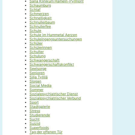
Sana Klinikum Hameln-Pyrmont
Schaumburg
Schlaf
Schmerzen
Schnelligkeit
Schnullerbaum
Schnullerfee
Schule
Schule im Hummetal Aerzen
Schuleingangsuntersuchungen
Schüler
Schülerinnen
Schulter
Schulung
Schwangerschaft
Schwangerschaftskonflikt
Seelsorge
Senioren
Silja Tyllilä
Slogan
Social Media
Sommer
Sozialpsychiatrischer Dienst
Sozialpsychiatrischer Verbund
Sport
Stadtgalerie
Stress
Studierende
Sucht
Suizid
Superfoods
Tag der offenen Tür