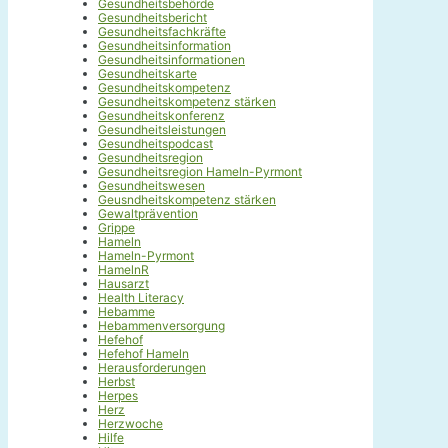
Gesundheitsbehörde
Gesundheitsbericht
Gesundheitsfachkräfte
Gesundheitsinformation
Gesundheitsinformationen
Gesundheitskarte
Gesundheitskompetenz
Gesundheitskompetenz stärken
Gesundheitskonferenz
Gesundheitsleistungen
Gesundheitspodcast
Gesundheitsregion
Gesundheitsregion Hameln-Pyrmont
Gesundheitswesen
Geusndheitskompetenz stärken
Gewaltprävention
Grippe
Hameln
Hameln-Pyrmont
HamelnR
Hausarzt
Health Literacy
Hebamme
Hebammenversorgung
Hefehof
Hefehof Hameln
Herausforderungen
Herbst
Herpes
Herz
Herzwoche
Hilfe