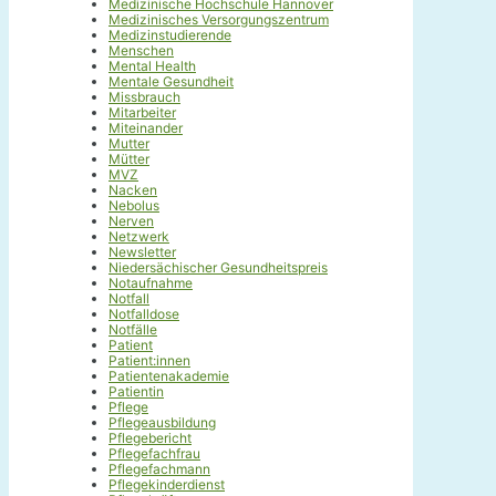
Medizinische Hochschule Hannover
Medizinisches Versorgungszentrum
Medizinstudierende
Menschen
Mental Health
Mentale Gesundheit
Missbrauch
Mitarbeiter
Miteinander
Mutter
Mütter
MVZ
Nacken
Nebolus
Nerven
Netzwerk
Newsletter
Niedersächischer Gesundheitspreis
Notaufnahme
Notfall
Notfalldose
Notfälle
Patient
Patient:innen
Patientenakademie
Patientin
Pflege
Pflegeausbildung
Pflegebericht
Pflegefachfrau
Pflegefachmann
Pflegekinderdienst