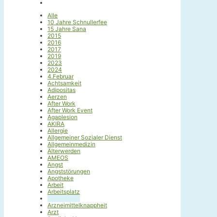
Alle
10 Jahre Schnullerfee
15 Jahre Sana
2015
2016
2017
2019
2023
2024
4.Februar
Achtsamkeit
Adipositas
Aerzen
After Work
After Work Event
Agaplesion
AKIRA
Allergie
Allgemeiner Sozialer Dienst
Allgemeinmedizin
Älterwerden
AMEOS
Angst
Angststörungen
Apotheke
Arbeit
Arbeitsplatz
Arzneimittel
Arzneimittelknappheit
Arzt