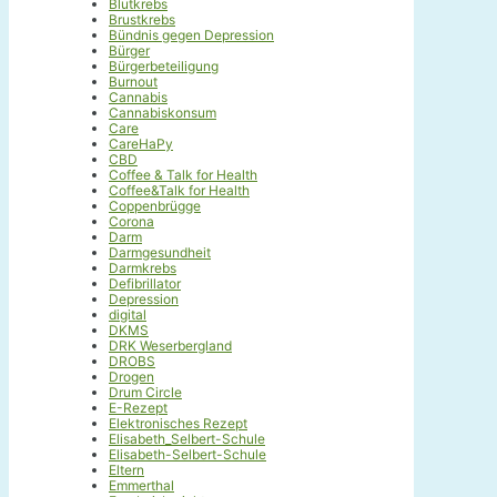
Blutkrebs
Brustkrebs
Bündnis gegen Depression
Bürger
Bürgerbeteiligung
Burnout
Cannabis
Cannabiskonsum
Care
CareHaPy
CBD
Coffee & Talk for Health
Coffee&Talk for Health
Coppenbrügge
Corona
Darm
Darmgesundheit
Darmkrebs
Defibrillator
Depression
digital
DKMS
DRK Weserbergland
DROBS
Drogen
Drum Circle
E-Rezept
Elektronisches Rezept
Elisabeth_Selbert-Schule
Elisabeth-Selbert-Schule
Eltern
Emmerthal