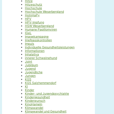
Hitze
Hitzeschutz
Hochschule
Hochschule Weserbergland
HotnHaPy
HPV
HPV-Impfung
HSW Weserbergland
Humane Papillomviren
IGeL
Imagekampagne
Impfpasskontrollen
Impuls
Individuelle Gesundheitsleistungen
Informationen
Inhalativa
innerer Schweinehund
Joint
Jubiläum
Jugend
Jugendliche
Jungen
KGS
KGS Salzhemmendorf
KI
Kinder
Kinder- und Jugendpsychiatrie
Kindergesundheit
Kinderwunsch
KinoHameln
Klimawandel
Klimawandel und Gesundheit