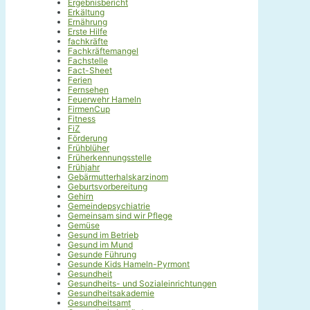
Ergebnisbericht
Erkältung
Ernährung
Erste Hilfe
fachkräfte
Fachkräftemangel
Fachstelle
Fact-Sheet
Ferien
Fernsehen
Feuerwehr Hameln
FirmenCup
Fitness
FiZ
Förderung
Frühblüher
Früherkennungsstelle
Frühjahr
Gebärmutterhalskarzinom
Geburtsvorbereitung
Gehirn
Gemeindepsychiatrie
Gemeinsam sind wir Pflege
Gemüse
Gesund im Betrieb
Gesund im Mund
Gesunde Führung
Gesunde Kids Hameln-Pyrmont
Gesundheit
Gesundheits- und Sozialeinrichtungen
Gesundheitsakademie
Gesundheitsamt