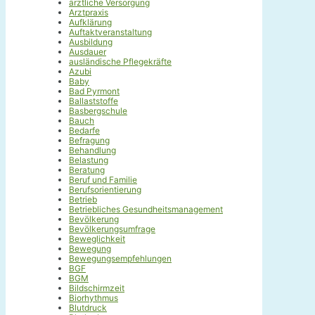
ärztliche Versorgung
Arztpraxis
Aufklärung
Auftaktveranstaltung
Ausbildung
Ausdauer
ausländische Pflegekräfte
Azubi
Baby
Bad Pyrmont
Ballaststoffe
Basbergschule
Bauch
Bedarfe
Befragung
Behandlung
Belastung
Beratung
Beruf und Familie
Berufsorientierung
Betrieb
Betriebliches Gesundheitsmanagement
Bevölkerung
Bevölkerungsumfrage
Beweglichkeit
Bewegung
Bewegungsempfehlungen
BGF
BGM
Bildschirmzeit
Biorhythmus
Blutdruck