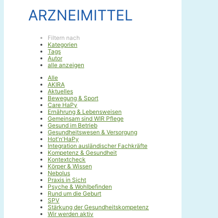
ARZNEIMITTEL
Filtern nach
Kategorien
Tags
Autor
alle anzeigen
Alle
AKIRA
Aktuelles
Bewegung & Sport
Care HaPy
Ernährung & Lebensweisen
Gemeinsam sind WIR Pflege
Gesund im Betrieb
Gesundheitswesen & Versorgung
Hot'n'HaPy
Integration ausländischer Fachkräfte
Kompetenz & Gesundheit
Kontextcheck
Körper & Wissen
Nebolus
Praxis in Sicht
Psyche & Wohlbefinden
Rund um die Geburt
SPV
Stärkung der Gesundheitskompetenz
Wir werden aktiv