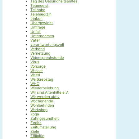
Tag des Gesundheitsamtes
Teamgeist
Teilhabe
Telemedizin
trinken
Übergewicht
Umfrage
Unfall
Unternehmen
Väter
verantwortungsvoll
Verband
Vernetzung
Videosprechstunde
Virus
Vorsorge
Wasser
Weed
Weltkrebstag
WHO
Wiederbelebung
Wir sind Altenhilfe e.V.
Wir werden aktiv
Wochenende
Wohlbefinden
Workshop
Yoga
Zahngesundheit
Zedita
Zeitumstellung
Ziele
Zöliakie