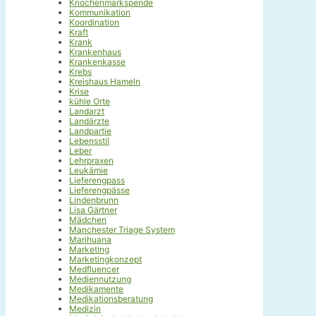
Knochenmarkspende
Kommunikation
Koordination
Kraft
Krank
Krankenhaus
Krankenkasse
Krebs
Kreishaus Hameln
Krise
kühle Orte
Landarzt
Landärzte
Landpartie
Lebensstil
Leber
Lehrpraxen
Leukämie
Lieferengpass
Lieferengpässe
Lindenbrunn
Lisa Gärtner
Mädchen
Manchester Triage System
Marihuana
Marketing
Marketingkonzept
Medfluencer
Mediennutzung
Medikamente
Medikationsberatung
Medizin