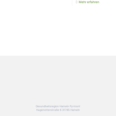
Mehr erfahren
Gesundheitsregion Hameln Pyrmont
Hugenottenstraße 6 31785 Hameln