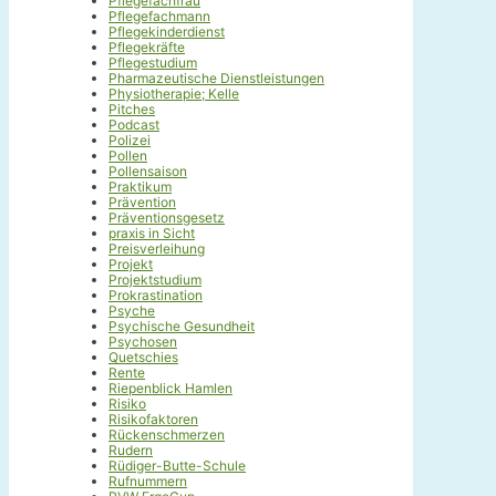
Pflegefachfrau
Pflegefachmann
Pflegekinderdienst
Pflegekräfte
Pflegestudium
Pharmazeutische Dienstleistungen
Physiotherapie; Kelle
Pitches
Podcast
Polizei
Pollen
Pollensaison
Praktikum
Prävention
Präventionsgesetz
praxis in Sicht
Preisverleihung
Projekt
Projektstudium
Prokrastination
Psyche
Psychische Gesundheit
Psychosen
Quetschies
Rente
Riepenblick Hamlen
Risiko
Risikofaktoren
Rückenschmerzen
Rudern
Rüdiger-Butte-Schule
Rufnummern