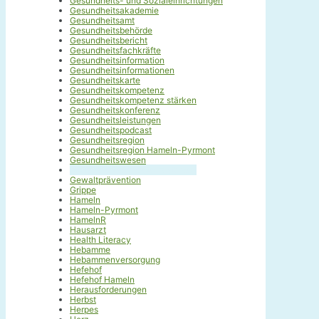
Gesundheits- und Sozialeinrichtungen
Gesundheitsakademie
Gesundheitsamt
Gesundheitsbehörde
Gesundheitsbericht
Gesundheitsfachkräfte
Gesundheitsinformation
Gesundheitsinformationen
Gesundheitskarte
Gesundheitskompetenz
Gesundheitskompetenz stärken
Gesundheitskonferenz
Gesundheitsleistungen
Gesundheitspodcast
Gesundheitsregion
Gesundheitsregion Hameln-Pyrmont
Gesundheitswesen
Geusndheitskompetenz stärken
Gewaltprävention
Grippe
Hameln
Hameln-Pyrmont
HamelnR
Hausarzt
Health Literacy
Hebamme
Hebammenversorgung
Hefehof
Hefehof Hameln
Herausforderungen
Herbst
Herpes