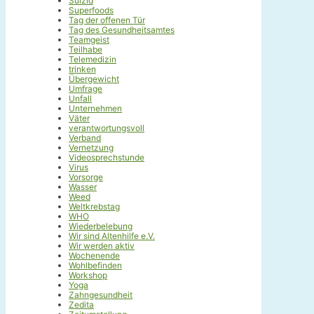
Suizid
Superfoods
Tag der offenen Tür
Tag des Gesundheitsamtes
Teamgeist
Teilhabe
Telemedizin
trinken
Übergewicht
Umfrage
Unfall
Unternehmen
Väter
verantwortungsvoll
Verband
Vernetzung
Videosprechstunde
Virus
Vorsorge
Wasser
Weed
Weltkrebstag
WHO
Wiederbelebung
Wir sind Altenhilfe e.V.
Wir werden aktiv
Wochenende
Wohlbefinden
Workshop
Yoga
Zahngesundheit
Zedita