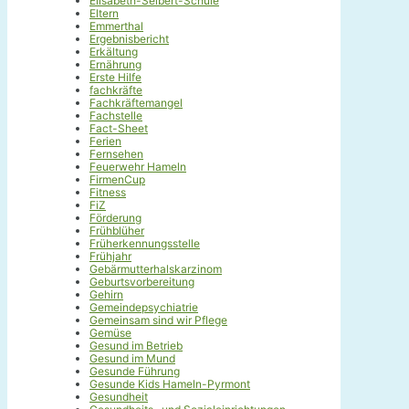
Elisabeth-Selbert-Schule
Eltern
Emmerthal
Ergebnisbericht
Erkältung
Ernährung
Erste Hilfe
fachkräfte
Fachkräftemangel
Fachstelle
Fact-Sheet
Ferien
Fernsehen
Feuerwehr Hameln
FirmenCup
Fitness
FiZ
Förderung
Frühblüher
Früherkennungsstelle
Frühjahr
Gebärmutterhalskarzinom
Geburtsvorbereitung
Gehirn
Gemeindepsychiatrie
Gemeinsam sind wir Pflege
Gemüse
Gesund im Betrieb
Gesund im Mund
Gesunde Führung
Gesunde Kids Hameln-Pyrmont
Gesundheit