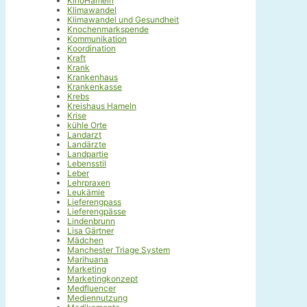
KinoHameln
Klimawandel
Klimawandel und Gesundheit
Knochenmarkspende
Kommunikation
Koordination
Kraft
Krank
Krankenhaus
Krankenkasse
Krebs
Kreishaus Hameln
Krise
kühle Orte
Landarzt
Landärzte
Landpartie
Lebensstil
Leber
Lehrpraxen
Leukämie
Lieferengpass
Lieferengpässe
Lindenbrunn
Lisa Gärtner
Mädchen
Manchester Triage System
Marihuana
Marketing
Marketingkonzept
Medfluencer
Mediennutzung