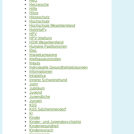
Herz
Herzwoche
Hilfe
Hitze
Hitzeschutz
Hochschule
Hochschule Weserbergland
HotnHaPy
HPV
HPV-Impfung
HSW Weserbergland
Humane Papillomviren
IGeL
Imagekampagne
Impfpasskontrollen
Impuls
Individuelle Gesundheitsleistungen
Informationen
Inhalativa
innerer Schweinehund
Joint
Jubiläum
Jugend
Jugendliche
Jungen
KGS
KGS Salzhemmendorf
KI
Kinder
Kinder- und Jugendpsychiatrie
Kindergesundheit
Kinderwunsch