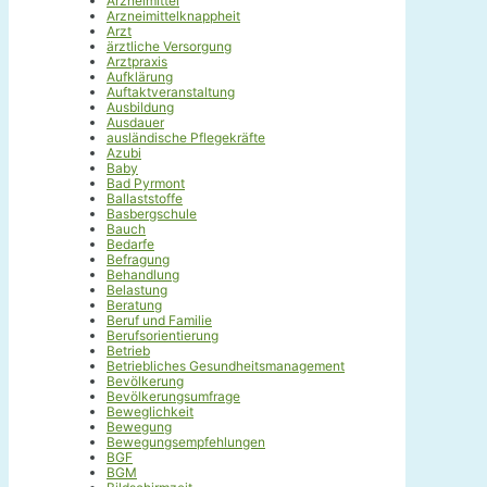
Arzneimittel
Arzneimittelknappheit
Arzt
ärztliche Versorgung
Arztpraxis
Aufklärung
Auftaktveranstaltung
Ausbildung
Ausdauer
ausländische Pflegekräfte
Azubi
Baby
Bad Pyrmont
Ballaststoffe
Basbergschule
Bauch
Bedarfe
Befragung
Behandlung
Belastung
Beratung
Beruf und Familie
Berufsorientierung
Betrieb
Betriebliches Gesundheitsmanagement
Bevölkerung
Bevölkerungsumfrage
Beweglichkeit
Bewegung
Bewegungsempfehlungen
BGF
BGM