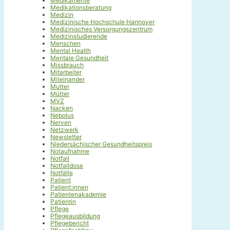
Medikamente
Medikationsberatung
Medizin
Medizinische Hochschule Hannover
Medizinisches Versorgungszentrum
Medizinstudierende
Menschen
Mental Health
Mentale Gesundheit
Missbrauch
Mitarbeiter
Miteinander
Mutter
Mütter
MVZ
Nacken
Nebolus
Nerven
Netzwerk
Newsletter
Niedersächischer Gesundheitspreis
Notaufnahme
Notfall
Notfalldose
Notfälle
Patient
Patient:innen
Patientenakademie
Patientin
Pflege
Pflegeausbildung
Pflegebericht