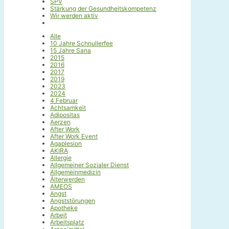
SPV
Stärkung der Gesundheitskompetenz
Wir werden aktiv
Alle
10 Jahre Schnullerfee
15 Jahre Sana
2015
2016
2017
2019
2023
2024
4.Februar
Achtsamkeit
Adipositas
Aerzen
After Work
After Work Event
Agaplesion
AKIRA
Allergie
Allgemeiner Sozialer Dienst
Allgemeinmedizin
Älterwerden
AMEOS
Angst
Angststörungen
Apotheke
Arbeit
Arbeitsplatz