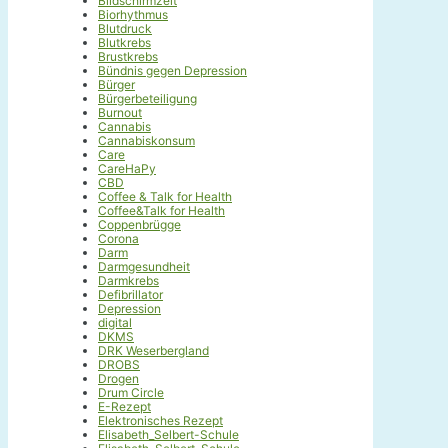
Bildschirmzeit
Biorhythmus
Blutdruck
Blutkrebs
Brustkrebs
Bündnis gegen Depression
Bürger
Bürgerbeteiligung
Burnout
Cannabis
Cannabiskonsum
Care
CareHaPy
CBD
Coffee & Talk for Health
Coffee&Talk for Health
Coppenbrügge
Corona
Darm
Darmgesundheit
Darmkrebs
Defibrillator
Depression
digital
DKMS
DRK Weserbergland
DROBS
Drogen
Drum Circle
E-Rezept
Elektronisches Rezept
Elisabeth_Selbert-Schule