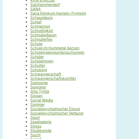
RVW ErgoCup
Salzhemmendorf
SANA
Sana Klinikum Hameln-Pyrmont
Schaumburg
Schlaf
Schmerzen
Schnelligkeit
Schnullerbaum
Schnullerfee
Schule
Schule im Hummetal Aerzen
Schuleingangsuntersuchungen
Schüler
Schülerinnen
Schulter
Schulung
Schwangerschaft
Schwangerschaftskonflikt
Seelsorge
Senioren
Silja Tyllilä
Slogan
Social Media
Sommer
Sozialpsychiatrischer Dienst
Sozialpsychiatrischer Verbund
Sport
Stadtgalerie
Stress
Studierende
Sucht